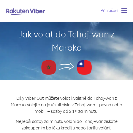
Přihlášení
Togg
navig
Jak volat do Tchaj-wan z
Maroko
Díky Viber Out můžete volat kvalitně do Tchaj-wan z
Maroko.
Volejte na jakékoli číslo v Tchaj-wan – pevná nebo
mobil! – sazby od 2.1 ¢ za minutu.
Nejlepší sazby za minutu volání do Tchaj-wan získáte
zakoupením balíčku kreditu nebo tarifu volání.