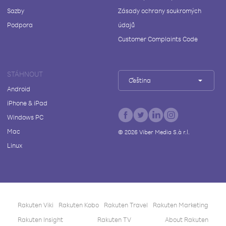
Sazby
Zásady ochrany soukromých
Podpora
údajů
Customer Complaints Code
STÁHNOUT
Čeština
Android
iPhone & iPad
Windows PC
Mac
©
2026
Viber Media S.à r.l.
Linux
Rakuten Viki
Rakuten Kobo
Rakuten Travel
Rakuten Marketing
Rakuten Insight
Rakuten TV
About Rakuten