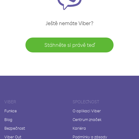
Ještě nemáte Viber?
Stáhněte si právě teď
VIBER
SPOLEČNOST
Funkce
O aplikaci Viber
Blog
Centrum značek
Bezpečnost
Kariéra
Viber Out
Podmínky a zásady