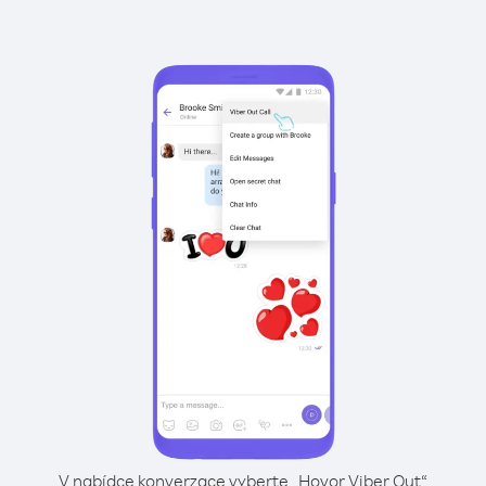
V nabídce konverzace vyberte „Hovor Viber Out“