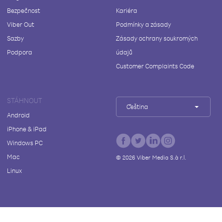
Bezpečnost
Kariéra
Viber Out
Podmínky a zásady
Sazby
Zásady ochrany soukromých
Podpora
údajů
Customer Complaints Code
STÁHNOUT
Čeština
Android
iPhone & iPad
Windows PC
Mac
©
2026
Viber Media S.à r.l.
Linux