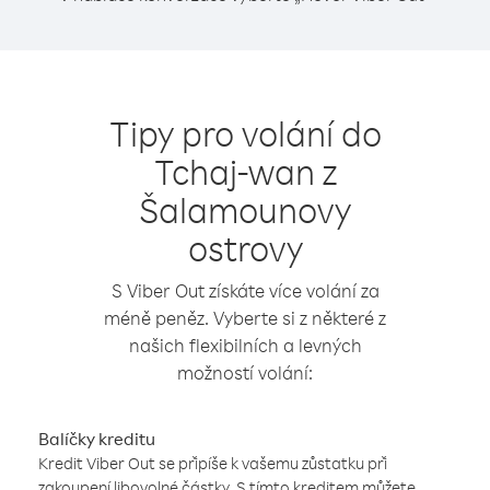
Tipy pro volání do
Tchaj-wan z
Šalamounovy
ostrovy
S Viber Out získáte více volání za
méně peněz. Vyberte si z některé z
našich flexibilních a levných
možností volání:
Balíčky kreditu
Kredit Viber Out se připíše k vašemu zůstatku při
zakoupení libovolné částky. S tímto kreditem můžete