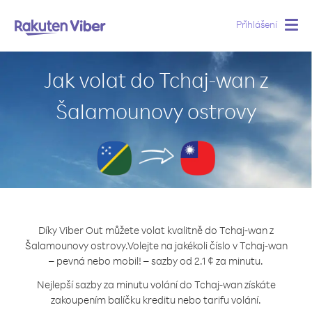
Přihlášení
Togg
navig
Jak volat do Tchaj-wan z
Šalamounovy ostrovy
Díky Viber Out můžete volat kvalitně do Tchaj-wan z
Šalamounovy ostrovy.
Volejte na jakékoli číslo v Tchaj-wan
– pevná nebo mobil! – sazby od 2.1 ¢ za minutu.
Nejlepší sazby za minutu volání do Tchaj-wan získáte
zakoupením balíčku kreditu nebo tarifu volání.