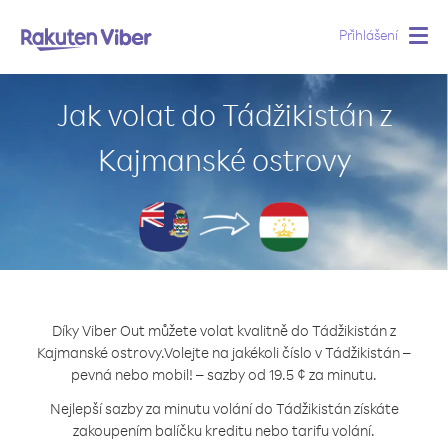
Přihlášení
Togg
navig
Jak volat do Tádžikistán z
Kajmanské ostrovy
Díky Viber Out můžete volat kvalitně do Tádžikistán z
Kajmanské ostrovy.
Volejte na jakékoli číslo v Tádžikistán –
pevná nebo mobil! – sazby od 19.5 ¢ za minutu.
Nejlepší sazby za minutu volání do Tádžikistán získáte
zakoupením balíčku kreditu nebo tarifu volání.