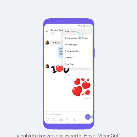
V nabídce konverzace vyberte „Hovor Viber Out“