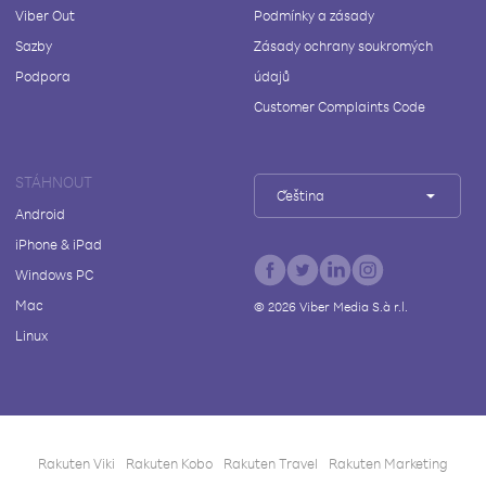
Viber Out
Podmínky a zásady
Sazby
Zásady ochrany soukromých
Podpora
údajů
Customer Complaints Code
STÁHNOUT
Čeština
Android
iPhone & iPad
Windows PC
Mac
©
2026
Viber Media S.à r.l.
Linux
Rakuten Viki
Rakuten Kobo
Rakuten Travel
Rakuten Marketing