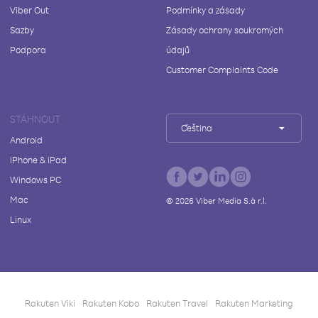
Viber Out
Podmínky a zásady
Sazby
Zásady ochrany soukromých
Podpora
údajů
Customer Complaints Code
STÁHNOUT
Čeština
Android
iPhone & iPad
Windows PC
Mac
©
2026
Viber Media S.à r.l.
Linux
Rakuten Viki
Rakuten Kobo
Rakuten Travel
Rakuten Marketing