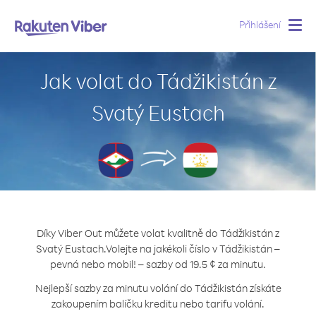
Přihlášení
Togg
navig
Jak volat do Tádžikistán z
Svatý Eustach
Díky Viber Out můžete volat kvalitně do Tádžikistán z
Svatý Eustach.
Volejte na jakékoli číslo v Tádžikistán –
pevná nebo mobil! – sazby od 19.5 ¢ za minutu.
Nejlepší sazby za minutu volání do Tádžikistán získáte
zakoupením balíčku kreditu nebo tarifu volání.