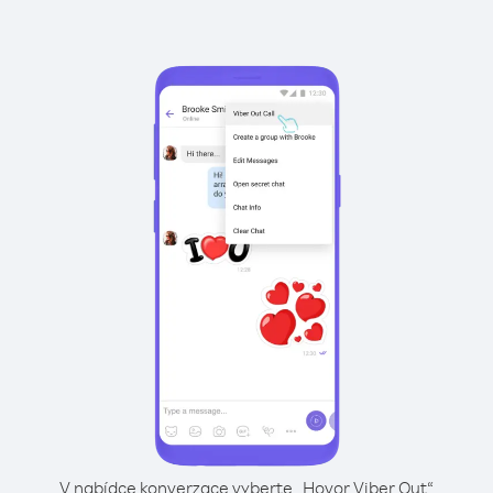
V nabídce konverzace vyberte „Hovor Viber Out“