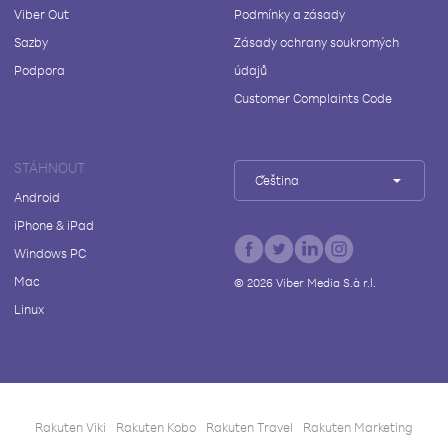
Viber Out
Podmínky a zásady
Sazby
Zásady ochrany soukromých
Podpora
údajů
Customer Complaints Code
STÁHNOUT
Čeština
Android
iPhone & iPad
Windows PC
Mac
©
2026
Viber Media S.à r.l.
Linux
Rakuten Viki
Rakuten Kobo
Rakuten Travel
Rakuten Marketing