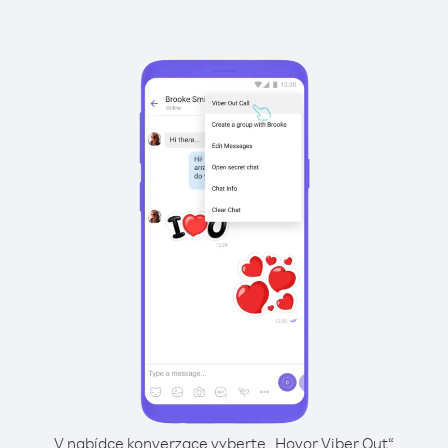
V nabídce konverzace vyberte „Hovor Viber Out“