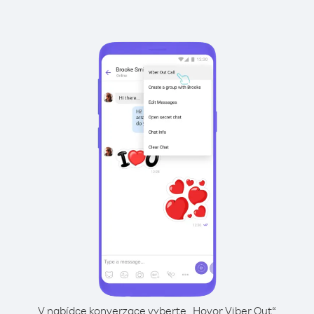
V nabídce konverzace vyberte „Hovor Viber Out“