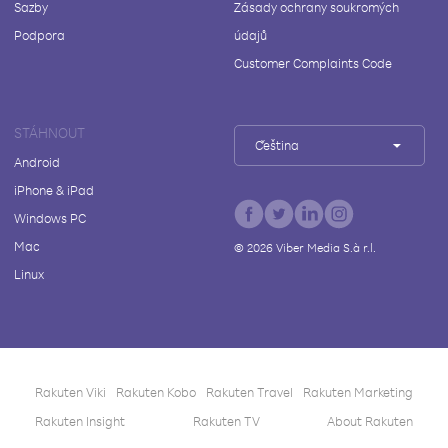
Sazby
Zásady ochrany soukromých
Podpora
údajů
Customer Complaints Code
STÁHNOUT
Čeština
Android
iPhone & iPad
Windows PC
Mac
©
2026
Viber Media S.à r.l.
Linux
Rakuten Viki
Rakuten Kobo
Rakuten Travel
Rakuten Marketing
Rakuten Insight
Rakuten TV
About Rakuten