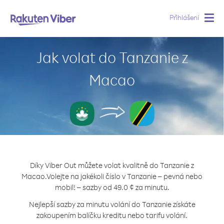
Přihlášení
Togg
navig
Jak volat do Tanzanie z
Macao
Díky Viber Out můžete volat kvalitně do Tanzanie z
Macao.
Volejte na jakékoli číslo v Tanzanie – pevná nebo
mobil! – sazby od 49.0 ¢ za minutu.
Nejlepší sazby za minutu volání do Tanzanie získáte
zakoupením balíčku kreditu nebo tarifu volání.