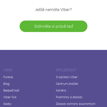
Ještě nemáte Viber?
Stáhněte si právě teď
VIBER
SPOLEČNOST
Funkce
O aplikaci Viber
Blog
Centrum značek
Bezpečnost
Kariéra
Viber Out
Podmínky a zásady
Sazby
Zásady ochrany soukromých