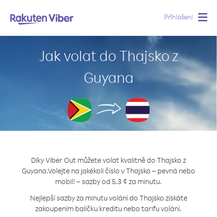
Přihlášení
Togg
navig
Jak volat do Thajsko z
Guyana
Díky Viber Out můžete volat kvalitně do Thajsko z
Guyana.
Volejte na jakékoli číslo v Thajsko – pevná nebo
mobil! – sazby od 5.3 ¢ za minutu.
Nejlepší sazby za minutu volání do Thajsko získáte
zakoupením balíčku kreditu nebo tarifu volání.