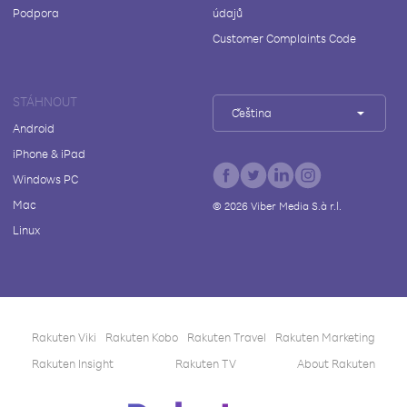
Podpora
údajů
Customer Complaints Code
STÁHNOUT
Čeština
Android
iPhone & iPad
Windows PC
Mac
©
2026
Viber Media S.à r.l.
Linux
Rakuten Viki
Rakuten Kobo
Rakuten Travel
Rakuten Marketing
Rakuten Insight
Rakuten TV
About Rakuten