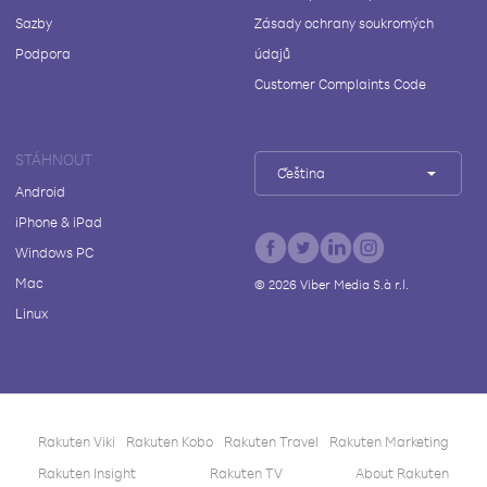
Sazby
Zásady ochrany soukromých
Podpora
údajů
Customer Complaints Code
STÁHNOUT
Čeština
Android
iPhone & iPad
Windows PC
Mac
©
2026
Viber Media S.à r.l.
Linux
Rakuten Viki
Rakuten Kobo
Rakuten Travel
Rakuten Marketing
Rakuten Insight
Rakuten TV
About Rakuten