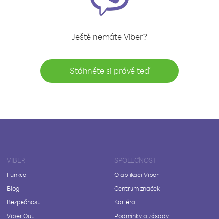
Ještě nemáte Viber?
Stáhněte si právě teď
VIBER
SPOLEČNOST
Funkce
O aplikaci Viber
Blog
Centrum značek
Bezpečnost
Kariéra
Viber Out
Podmínky a zásady