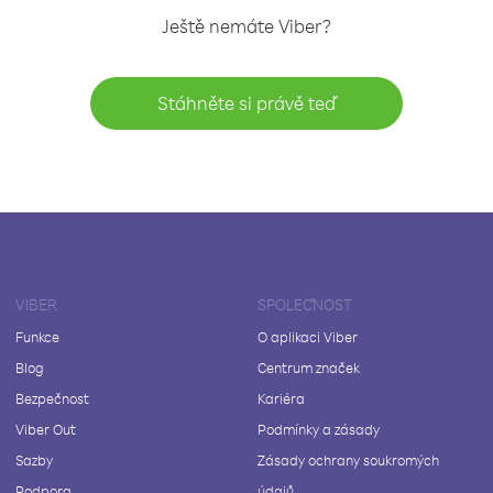
Ještě nemáte Viber?
Stáhněte si právě teď
VIBER
SPOLEČNOST
Funkce
O aplikaci Viber
Blog
Centrum značek
Bezpečnost
Kariéra
Viber Out
Podmínky a zásady
Sazby
Zásady ochrany soukromých
Podpora
údajů