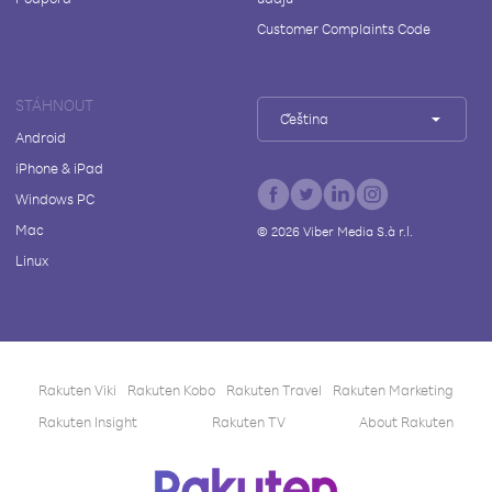
Customer Complaints Code
STÁHNOUT
Čeština
Android
iPhone & iPad
Windows PC
Mac
©
2026
Viber Media S.à r.l.
Linux
Rakuten Viki
Rakuten Kobo
Rakuten Travel
Rakuten Marketing
Rakuten Insight
Rakuten TV
About Rakuten