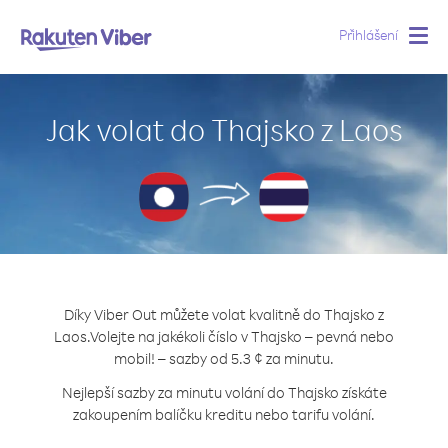
Přihlášení
Togg
navig
Jak volat do Thajsko z Laos
Díky Viber Out můžete volat kvalitně do Thajsko z
Laos.
Volejte na jakékoli číslo v Thajsko – pevná nebo
mobil! – sazby od 5.3 ¢ za minutu.
Nejlepší sazby za minutu volání do Thajsko získáte
zakoupením balíčku kreditu nebo tarifu volání.