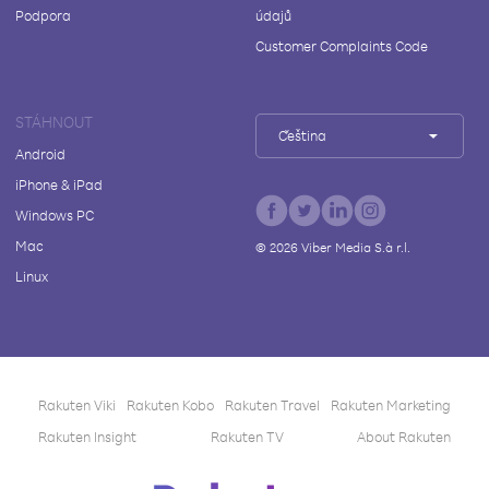
Podpora
údajů
Customer Complaints Code
STÁHNOUT
Čeština
Android
iPhone & iPad
Windows PC
Mac
©
2026
Viber Media S.à r.l.
Linux
Rakuten Viki
Rakuten Kobo
Rakuten Travel
Rakuten Marketing
Rakuten Insight
Rakuten TV
About Rakuten