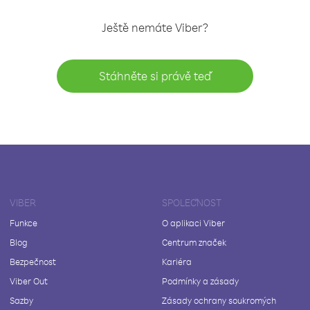
Ještě nemáte Viber?
Stáhněte si právě teď
VIBER
SPOLEČNOST
Funkce
O aplikaci Viber
Blog
Centrum značek
Bezpečnost
Kariéra
Viber Out
Podmínky a zásady
Sazby
Zásady ochrany soukromých