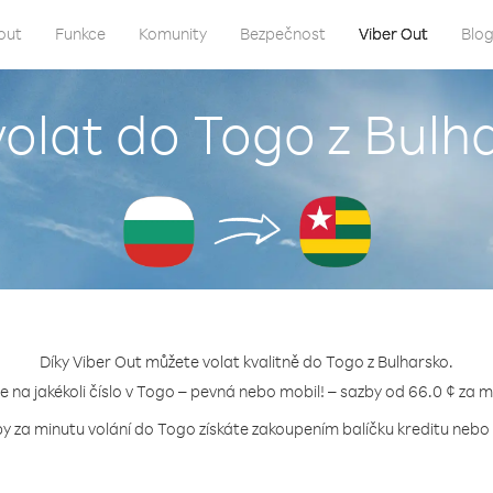
out
Funkce
Komunity
Bezpečnost
Viber Out
Blo
volat do Togo z Bulh
Díky Viber Out můžete volat kvalitně do Togo z Bulharsko.
te na jakékoli číslo v Togo – pevná nebo mobil! – sazby od 66.0 ¢ za m
by za minutu volání do Togo získáte zakoupením balíčku kreditu nebo t