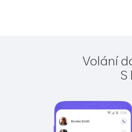
Volání d
S 