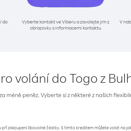
í do
Vyberte kontakt ve Viberu a zavolejte jim z
V nab
obrazovky s informacemi kontaktu
pro volání do Togo z Bul
 za méně peněz. Vyberte si z některé z našich flexibi
 při zakoupení libovolné částky. S tímto kreditem můžete volat na jaké