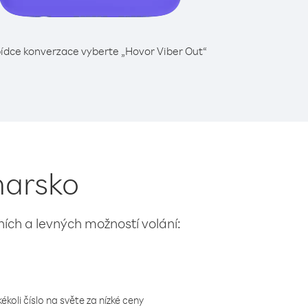
ídce konverzace vyberte „Hovor Viber Out“
harsko
lních a levných možností volání:
koli číslo na světe za nízké ceny