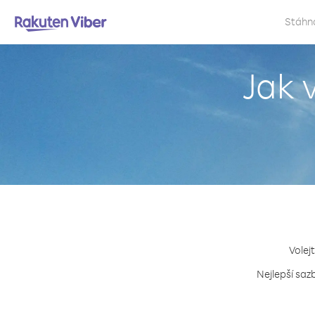
Stáhn
Jak 
Volej
Nejlepší saz