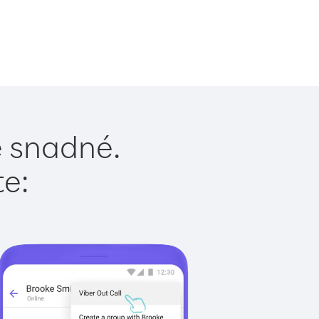
e snadné.
te: