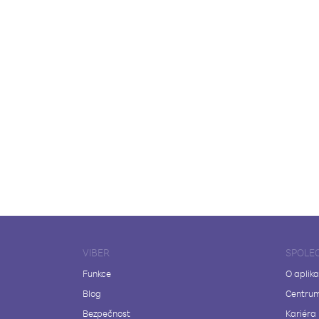
VIBER
SPOLE
Funkce
O aplika
Blog
Centrum
Bezpečnost
Kariéra