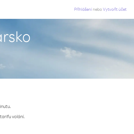
g
Přihlášení
nebo
Vytvořit účet
arsko
inutu.
arifu volání.