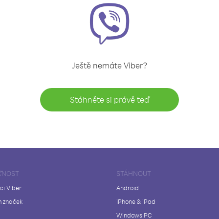
Ještě nemáte Viber?
Stáhněte si právě teď
ČNOST
STÁHNOUT
ci Viber
Android
 značek
iPhone & iPad
Windows PC