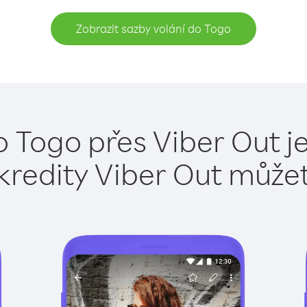
Zobrazit sazby volání do Togo
o Togo přes Viber Out j
kredity Viber Out může