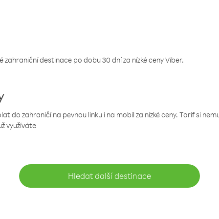
 zahraniční destinace po dobu 30 dní za nízké ceny Viber.
y
 do zahraničí na pevnou linku i na mobil za nízké ceny. Tarif si ne
už využíváte
Hledat další destinace