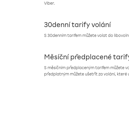
Viber.
30denní tarify volání
S 30denním tarifem můžete volat do libovolné
Měsíční předplacené tarif
S měsíčním předplaceným tarifem můžete volat
předplatným můžete ušetřit za volání, které 