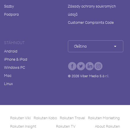
Sazby
Zásady ochrany soukromých
Podpora
údajů
Customer Complaints Code
STÁHNOUT
Čeština
Android
iPhone & iPad
Windows PC
Mac
©
2026
Viber Media S.à r.l.
Linux
Rakuten Viki
Rakuten Kobo
Rakuten Travel
Rakuten Marketing
Rakuten Insight
Rakuten TV
About Rakuten