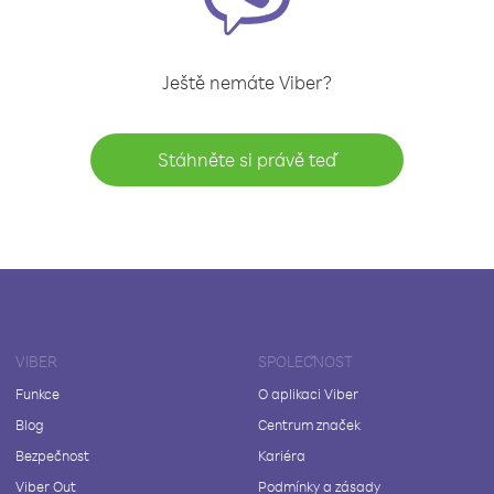
Ještě nemáte Viber?
Stáhněte si právě teď
VIBER
SPOLEČNOST
Funkce
O aplikaci Viber
Blog
Centrum značek
Bezpečnost
Kariéra
Viber Out
Podmínky a zásady