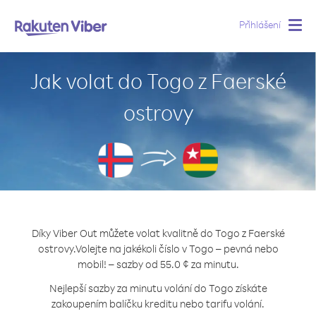
Přihlášení
Togg
navig
Jak volat do Togo z Faerské
ostrovy
Díky Viber Out můžete volat kvalitně do Togo z Faerské
ostrovy.
Volejte na jakékoli číslo v Togo – pevná nebo
mobil! – sazby od 55.0 ¢ za minutu.
Nejlepší sazby za minutu volání do Togo získáte
zakoupením balíčku kreditu nebo tarifu volání.