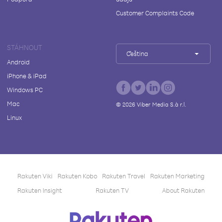
Customer Complaints Code
STÁHNOUT
Čeština
Android
iPhone & iPad
Windows PC
Mac
©
2026
Viber Media S.à r.l.
Linux
Rakuten Viki
Rakuten Kobo
Rakuten Travel
Rakuten Marketing
Rakuten Insight
Rakuten TV
About Rakuten