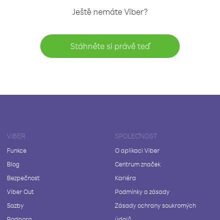
Ještě nemáte Viber?
Stáhněte si právě teď
VIBER
SPOLEČNOST
Funkce
O aplikaci Viber
Blog
Centrum značek
Bezpečnost
Kariéra
Viber Out
Podmínky a zásady
Sazby
Zásady ochrany soukromých
Podpora
údajů