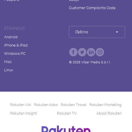
Customer Complaints Code
STÁHNOUT
Čeština
Android
iPhone & iPad
Windows PC
Mac
©
2026
Viber Media S.à r.l.
Linux
Rakuten Viki
Rakuten Kobo
Rakuten Travel
Rakuten Marketing
Rakuten Insight
Rakuten TV
About Rakuten