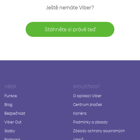
Ještě nemáte Viber?
Stáhněte si právě teď
VIBER
SPOLEČNOST
Funkce
O aplikaci Viber
Blog
Centrum značek
Bezpečnost
Kariéra
Viber Out
Podmínky a zásady
Sazby
Zásady ochrany soukromých
Podpora
údajů