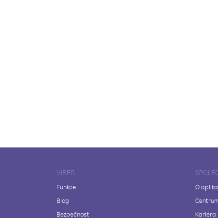
VIBER
SPOLE
Funkce
O aplika
Blog
Centrum
Bezpečnost
Kariéra