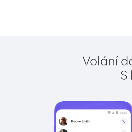
Volání d
S 