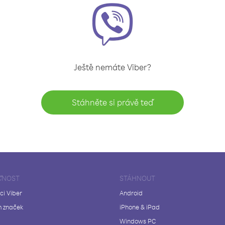
Ještě nemáte Viber?
Stáhněte si právě teď
ČNOST
STÁHNOUT
ci Viber
Android
 značek
iPhone & iPad
Windows PC