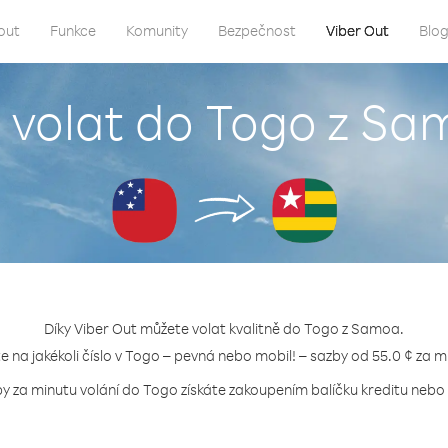
out
Funkce
Komunity
Bezpečnost
Viber Out
Blo
 volat do Togo z S
Díky Viber Out můžete volat kvalitně do Togo z Samoa.
te na jakékoli číslo v Togo – pevná nebo mobil! – sazby od 55.0 ¢ za m
by za minutu volání do Togo získáte zakoupením balíčku kreditu nebo t