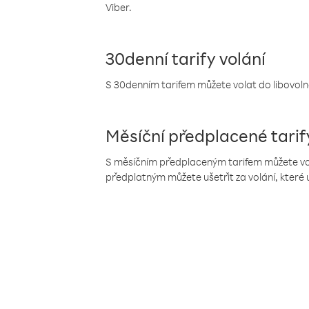
Viber.
30denní tarify volání
S 30denním tarifem můžete volat do libovolné
Měsíční předplacené tarif
S měsíčním předplaceným tarifem můžete volat
předplatným můžete ušetřit za volání, které 