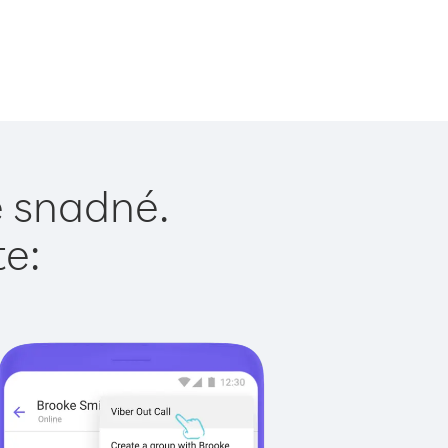
e snadné.
te: