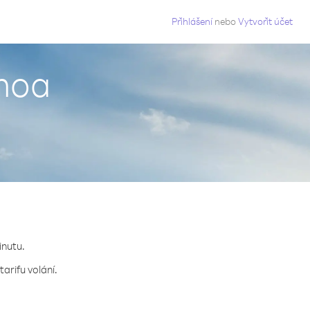
g
Přihlášení
nebo
Vytvořit účet
amoa
inutu.
arifu volání.