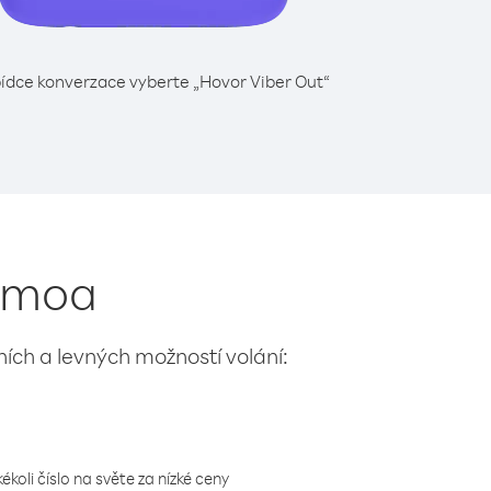
ídce konverzace vyberte „Hovor Viber Out“
Samoa
lních a levných možností volání:
koli číslo na světe za nízké ceny