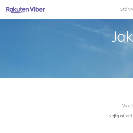
Stáhn
Jak
Volej
Nejlepší saz