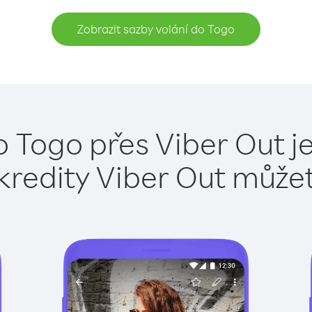
Zobrazit sazby volání do Togo
o Togo přes Viber Out j
kredity Viber Out může