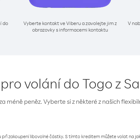
í do
Vyberte kontakt ve Viberu a zavolejte jim z
V nab
obrazovky s informacemi kontaktu
 pro volání do Togo z 
 za méně peněz. Vyberte si z některé z našich flexibi
 při zakoupení libovolné částky. S tímto kreditem můžete volat na jaké