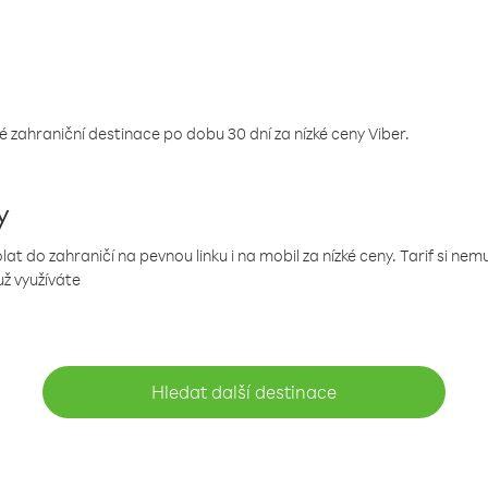
 zahraniční destinace po dobu 30 dní za nízké ceny Viber.
y
 do zahraničí na pevnou linku i na mobil za nízké ceny. Tarif si ne
už využíváte
Hledat další destinace