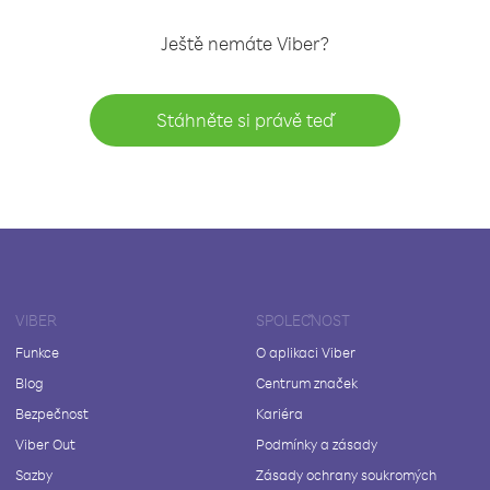
Ještě nemáte Viber?
Stáhněte si právě teď
VIBER
SPOLEČNOST
Funkce
O aplikaci Viber
Blog
Centrum značek
Bezpečnost
Kariéra
Viber Out
Podmínky a zásady
Sazby
Zásady ochrany soukromých