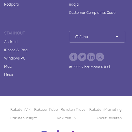
Podpora
údajů
Customer Complaints Code
STÁHNOUT
Čeština
Android
iPhone & iPad
Windows PC
Mac
©
2026
Viber Media S.à r.l.
Linux
Rakuten Viki
Rakuten Kobo
Rakuten Travel
Rakuten Marketing
Rakuten Insight
Rakuten TV
About Rakuten