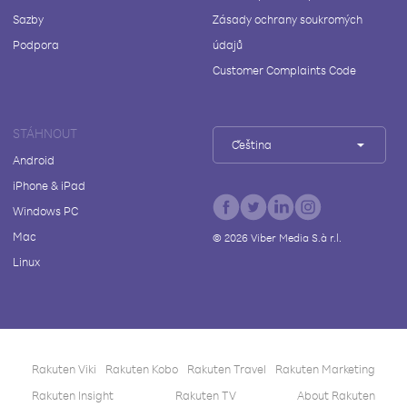
Sazby
Zásady ochrany soukromých
Podpora
údajů
Customer Complaints Code
STÁHNOUT
Čeština
Android
iPhone & iPad
Windows PC
Mac
©
2026
Viber Media S.à r.l.
Linux
Rakuten Viki
Rakuten Kobo
Rakuten Travel
Rakuten Marketing
Rakuten Insight
Rakuten TV
About Rakuten