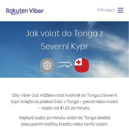
Přihlášení
Togg
navig
Jak volat do Tonga z
Severní Kypr
Díky Viber Out můžete volat kvalitně do Tonga z Severní
Kypr.
Volejte na jakékoli číslo v Tonga – pevná nebo mobil!
– sazby od $1.50 za minutu.
Nejlepší sazby za minutu volání do Tonga získáte
zakoupením balíčku kreditu nebo tarifu volání.