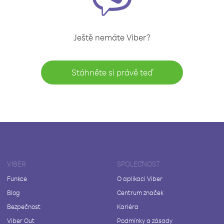
Ještě nemáte Viber?
Stáhněte si právě teď
VIBER
SPOLEČNOST
Funkce
O aplikaci Viber
Blog
Centrum značek
Bezpečnost
Kariéra
Viber Out
Podmínky a zásady