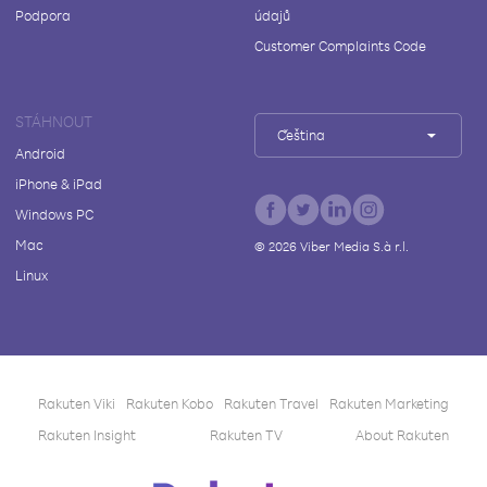
Podpora
údajů
Customer Complaints Code
STÁHNOUT
Čeština
Android
iPhone & iPad
Windows PC
Mac
©
2026
Viber Media S.à r.l.
Linux
Rakuten Viki
Rakuten Kobo
Rakuten Travel
Rakuten Marketing
Rakuten Insight
Rakuten TV
About Rakuten