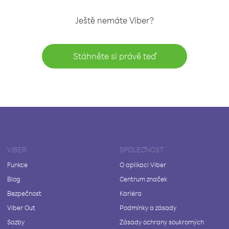
Ještě nemáte Viber?
Stáhněte si právě teď
VIBER
SPOLEČNOST
Funkce
O aplikaci Viber
Blog
Centrum značek
Bezpečnost
Kariéra
Viber Out
Podmínky a zásady
Sazby
Zásady ochrany soukromých