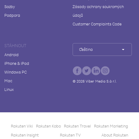
Sazby
Zásady ochrany soukromých
Podpora
údajů
Customer Complaints Code
STÁHNOUT
Čeština
Android
iPhone & iPad
Windows PC
Mac
©
2026
Viber Media S.à r.l.
Linux
Rakuten Viki
Rakuten Kobo
Rakuten Travel
Rakuten Marketing
Rakuten Insight
Rakuten TV
About Rakuten