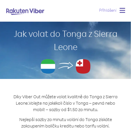
Přihlášení
Togg
navig
Jak volat do Tonga z Sierra
Leone
Díky Viber Out můžete volat kvalitně do Tonga z Sierra
Leone.
Volejte na jakékoli číslo v Tonga – pevná nebo
mobil! – sazby od $1.50 za minutu.
Nejlepší sazby za minutu volání do Tonga získáte
zakoupením balíčku kreditu nebo tarifu volání.