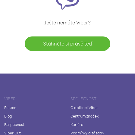
Ještě nemáte Viber?
Stáhněte si právě teď
VIBER
SPOLEČNOST
Funkce
O aplikaci Viber
Blog
Centrum značek
Bezpečnost
Kariéra
Viber Out
Podmínky a zásady