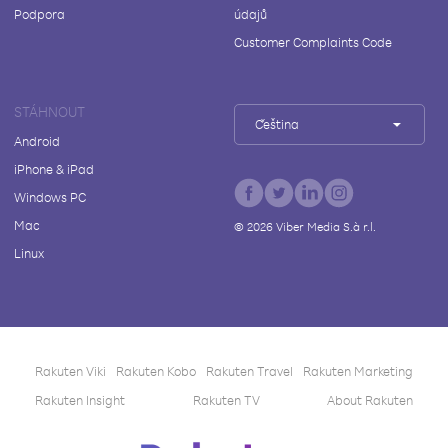
Podpora
údajů
Customer Complaints Code
STÁHNOUT
Čeština
Android
iPhone & iPad
Windows PC
Mac
©
2026
Viber Media S.à r.l.
Linux
Rakuten Viki
Rakuten Kobo
Rakuten Travel
Rakuten Marketing
Rakuten Insight
Rakuten TV
About Rakuten