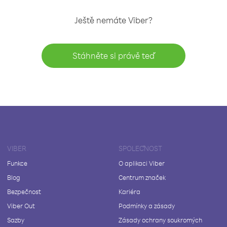
Ještě nemáte Viber?
Stáhněte si právě teď
VIBER
SPOLEČNOST
Funkce
O aplikaci Viber
Blog
Centrum značek
Bezpečnost
Kariéra
Viber Out
Podmínky a zásady
Sazby
Zásady ochrany soukromých