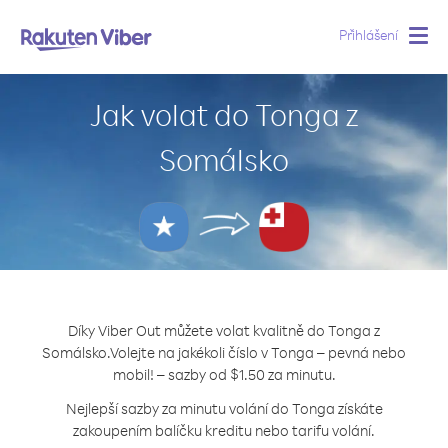
Přihlášení
Togg
navig
Jak volat do Tonga z
Somálsko
Díky Viber Out můžete volat kvalitně do Tonga z
Somálsko.
Volejte na jakékoli číslo v Tonga – pevná nebo
mobil! – sazby od $1.50 za minutu.
Nejlepší sazby za minutu volání do Tonga získáte
zakoupením balíčku kreditu nebo tarifu volání.