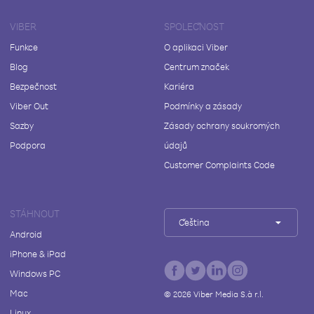
VIBER
SPOLEČNOST
Funkce
O aplikaci Viber
Blog
Centrum značek
Bezpečnost
Kariéra
Viber Out
Podmínky a zásady
Sazby
Zásady ochrany soukromých
Podpora
údajů
Customer Complaints Code
STÁHNOUT
Čeština
Android
iPhone & iPad
Windows PC
Mac
©
2026
Viber Media S.à r.l.
Linux