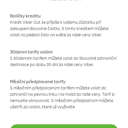
Balíčky kreditu
Kredit Viber Out se připíše k vašemu zůstatku při
zakoupení libovolné částky. S tímto kreditem můžete
volat na jakékoli číslo na světe za nízké ceny Viber.
30denní tarify volání
S 30denním tarifem můžete volat do libovolné zahraniční
destinace po dobu 30 dní za nízké ceny Viber.
Měsíční předplacené tarify
S měsíčním předplaceným tarifem můžete volat do
zahraničí na pevnou linku i na mobil za nízké ceny. Tarif si
nemusíte obnovovat. S měsíčním předplatným můžete
ušetřit za volání, které už využíváte