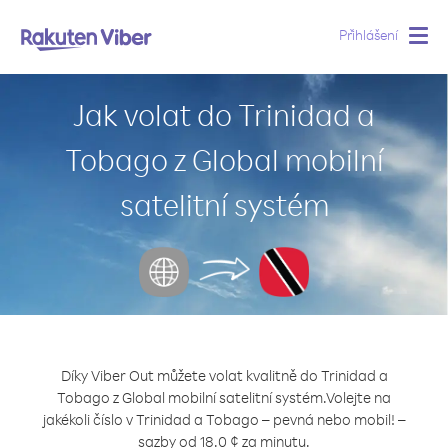
Přihlášení
Togg
navig
Jak volat do Trinidad a
Tobago z Global mobilní
satelitní systém
Díky Viber Out můžete volat kvalitně do Trinidad a
Tobago z Global mobilní satelitní systém.
Volejte na
jakékoli číslo v Trinidad a Tobago – pevná nebo mobil! –
sazby od 18.0 ¢ za minutu.