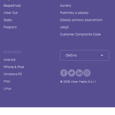
Bezpečnost
Kariéra
Viber Out
Podmínky a zásady
Sazby
Zásady ochrany soukromých
Podpora
údajů
Customer Complaints Code
STÁHNOUT
Čeština
Android
iPhone & iPad
Windows PC
Mac
©
2026
Viber Media S.à r.l.
Linux