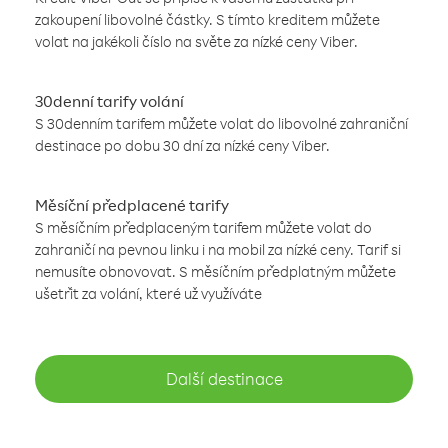
zakoupení libovolné částky. S tímto kreditem můžete
volat na jakékoli číslo na světe za nízké ceny Viber.
30denní tarify volání
S 30denním tarifem můžete volat do libovolné zahraniční
destinace po dobu 30 dní za nízké ceny Viber.
Měsíční předplacené tarify
S měsíčním předplaceným tarifem můžete volat do
zahraničí na pevnou linku i na mobil za nízké ceny. Tarif si
nemusíte obnovovat. S měsíčním předplatným můžete
ušetřit za volání, které už využíváte
Další destinace