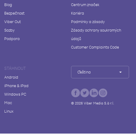
Blog
Centrum značek
Bezpečnost
Kariéra
Viber Out
Podmínky a zásady
Sazby
Zásady ochrany soukromých
Podpora
údajů
Customer Complaints Code
STÁHNOUT
Čeština
Android
iPhone & iPad
Windows PC
Mac
©
2026
Viber Media S.à r.l.
Linux