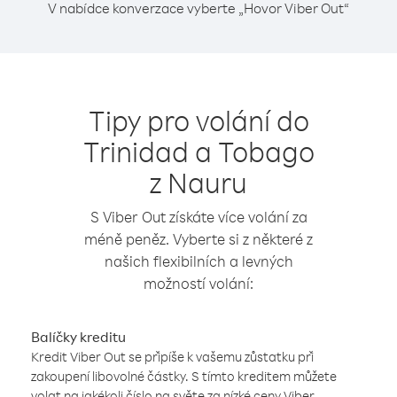
V nabídce konverzace vyberte „Hovor Viber Out“
Tipy pro volání do
Trinidad a Tobago
z Nauru
S Viber Out získáte více volání za
méně peněz. Vyberte si z některé z
našich flexibilních a levných
možností volání:
Balíčky kreditu
Kredit Viber Out se připíše k vašemu zůstatku při
zakoupení libovolné částky. S tímto kreditem můžete
volat na jakékoli číslo na světe za nízké ceny Viber.