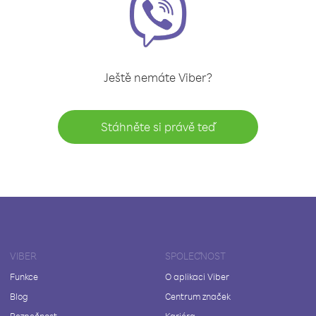
Ještě nemáte Viber?
Stáhněte si právě teď
VIBER
SPOLEČNOST
Funkce
O aplikaci Viber
Blog
Centrum značek