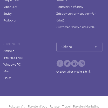
Bezpečnost
Kariéra
Viber Out
Podmínky a zásady
Sazby
Zásady ochrany soukromých
Podpora
údajů
Customer Complaints Code
STÁHNOUT
Čeština
Android
iPhone & iPad
Windows PC
Mac
©
2026
Viber Media S.à r.l.
Linux
Rakuten Viki
Rakuten Kobo
Rakuten Travel
Rakuten Marketing