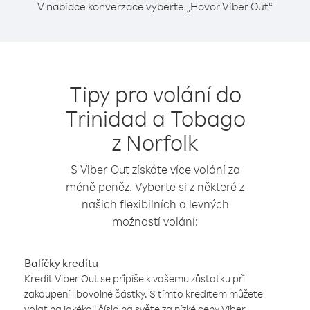
V nabídce konverzace vyberte „Hovor Viber Out“
Tipy pro volání do
Trinidad a Tobago
z Norfolk
S Viber Out získáte více volání za
méně peněz. Vyberte si z některé z
našich flexibilních a levných
možností volání:
Balíčky kreditu
Kredit Viber Out se připíše k vašemu zůstatku při
zakoupení libovolné částky. S tímto kreditem můžete
volat na jakékoli číslo na světe za nízké ceny Viber.