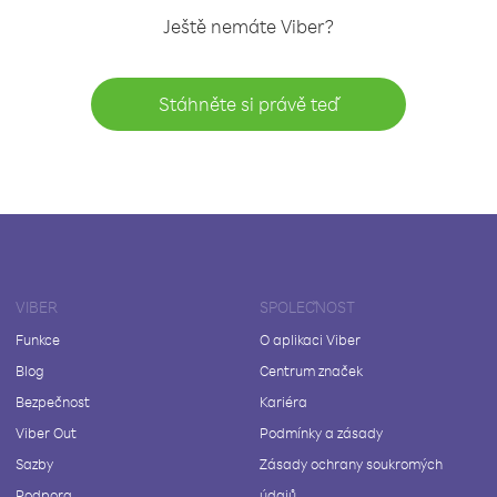
Ještě nemáte Viber?
Stáhněte si právě teď
VIBER
SPOLEČNOST
Funkce
O aplikaci Viber
Blog
Centrum značek
Bezpečnost
Kariéra
Viber Out
Podmínky a zásady
Sazby
Zásady ochrany soukromých
Podpora
údajů