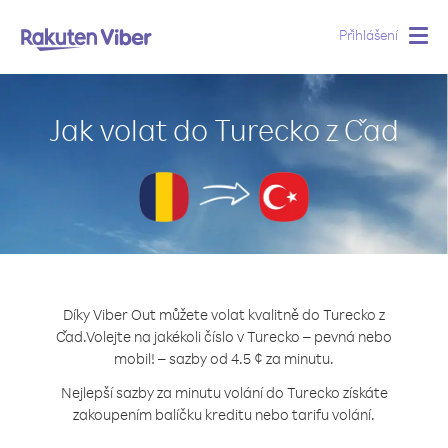
Přihlášení
Togg
navig
Jak volat do Turecko z Čad
Díky Viber Out můžete volat kvalitně do Turecko z
Čad.
Volejte na jakékoli číslo v Turecko – pevná nebo
mobil! – sazby od 4.5 ¢ za minutu.
Nejlepší sazby za minutu volání do Turecko získáte
zakoupením balíčku kreditu nebo tarifu volání.