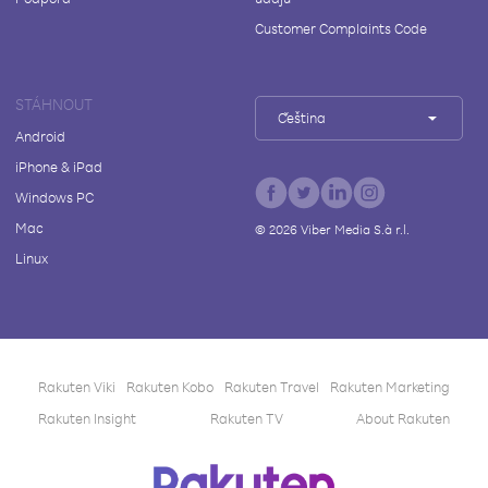
Customer Complaints Code
STÁHNOUT
Čeština
Android
iPhone & iPad
Windows PC
Mac
©
2026
Viber Media S.à r.l.
Linux
Rakuten Viki
Rakuten Kobo
Rakuten Travel
Rakuten Marketing
Rakuten Insight
Rakuten TV
About Rakuten