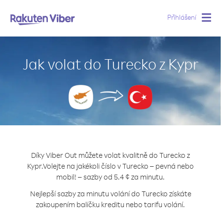
Přihlášení
Togg
navig
Jak volat do Turecko z Kypr
Díky Viber Out můžete volat kvalitně do Turecko z
Kypr.
Volejte na jakékoli číslo v Turecko – pevná nebo
mobil! – sazby od 5.4 ¢ za minutu.
Nejlepší sazby za minutu volání do Turecko získáte
zakoupením balíčku kreditu nebo tarifu volání.