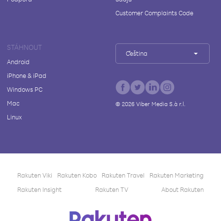
Customer Complaints Code
STÁHNOUT
Čeština
Android
iPhone & iPad
Windows PC
Mac
©
2026
Viber Media S.à r.l.
Linux
Rakuten Viki
Rakuten Kobo
Rakuten Travel
Rakuten Marketing
Rakuten Insight
Rakuten TV
About Rakuten