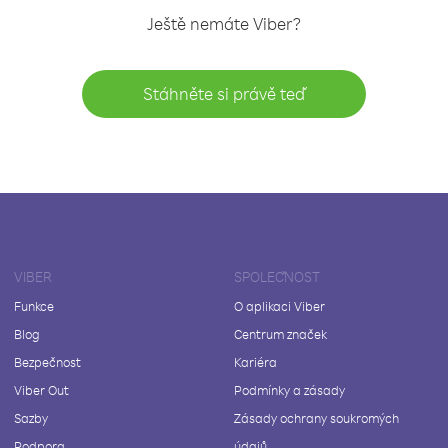
Ještě nemáte Viber?
Stáhněte si právě teď
VIBER
SPOLEČNOST
Funkce
O aplikaci Viber
Blog
Centrum značek
Bezpečnost
Kariéra
Viber Out
Podmínky a zásady
Sazby
Zásady ochrany soukromých
Podpora
údajů