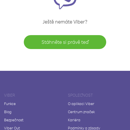
Ještě nemáte Viber?
Stáhněte si právě teď
VIBER
SPOLEČNOST
Funkce
O aplikaci Viber
Blog
Centrum značek
Bezpečnost
Kariéra
Viber Out
Podmínky a zásady