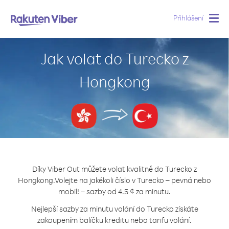
Přihlášení
Togg
navig
Jak volat do Turecko z
Hongkong
Díky Viber Out můžete volat kvalitně do Turecko z
Hongkong.
Volejte na jakékoli číslo v Turecko – pevná nebo
mobil! – sazby od 4.5 ¢ za minutu.
Nejlepší sazby za minutu volání do Turecko získáte
zakoupením balíčku kreditu nebo tarifu volání.