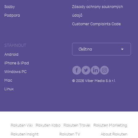
Sazby
Zásady ochrany soukromých
Podpora
údajů
Customer Complaints Code
STÁHNOUT
Čeština
Android
iPhone & iPad
Windows PC
Mac
©
2026
Viber Media S.à r.l.
Linux
Rakuten Viki
Rakuten Kobo
Rakuten Travel
Rakuten Marketing
Rakuten Insight
Rakuten TV
About Rakuten