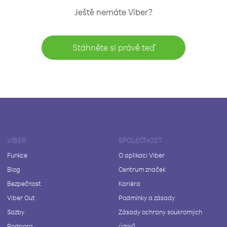
Ještě nemáte Viber?
Stáhněte si právě teď
VIBER
SPOLEČNOST
Funkce
O aplikaci Viber
Blog
Centrum značek
Bezpečnost
Kariéra
Viber Out
Podmínky a zásady
Sazby
Zásady ochrany soukromých
Podpora
údajů