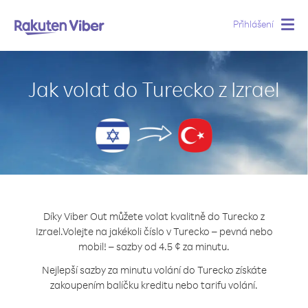
Přihlášení
Togg
navig
Jak volat do Turecko z Izrael
Díky Viber Out můžete volat kvalitně do Turecko z
Izrael.
Volejte na jakékoli číslo v Turecko – pevná nebo
mobil! – sazby od 4.5 ¢ za minutu.
Nejlepší sazby za minutu volání do Turecko získáte
zakoupením balíčku kreditu nebo tarifu volání.