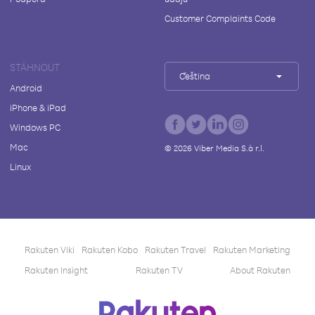
Customer Complaints Code
STÁHNOUT
Čeština
Android
iPhone & iPad
Windows PC
Mac
©
2026
Viber Media S.à r.l.
Linux
Rakuten Viki
Rakuten Kobo
Rakuten Travel
Rakuten Marketing
Rakuten Insight
Rakuten TV
About Rakuten