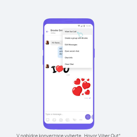
V nabídce konverzace vyberte „Hovor Viber Out“