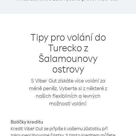
Tipy pro volání do
Turecko z
Šalamounovy
ostrovy
S Viber Out získáte více volání za
méně peněz. Vyberte si z některé z
našich flexibilních a levných
možností volání:
Balíčky kreditu
Kredit Viber Out se připíše k vašemu zůstatku při
zakoupení libovolné částky. S tímto kreditem můžete