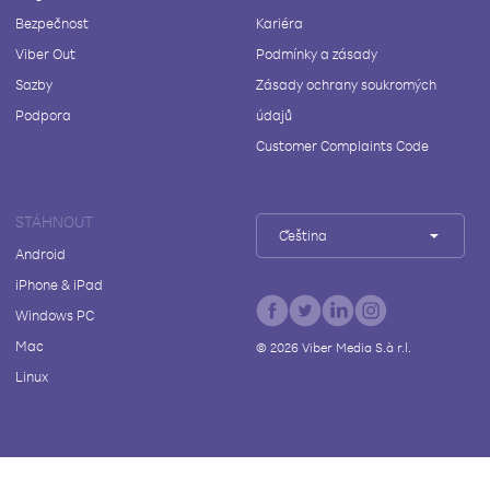
Bezpečnost
Kariéra
Viber Out
Podmínky a zásady
Sazby
Zásady ochrany soukromých
Podpora
údajů
Customer Complaints Code
STÁHNOUT
Čeština
Android
iPhone & iPad
Windows PC
Mac
©
2026
Viber Media S.à r.l.
Linux