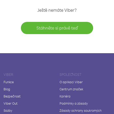
Ještě nemáte Viber?
Stáhněte si právě teď
VIBER
SPOLEČNOST
Funkce
O aplikaci Viber
Blog
Centrum značek
Bezpečnost
Kariéra
Viber Out
Podmínky a zásady
Sazby
Zásady ochrany soukromých