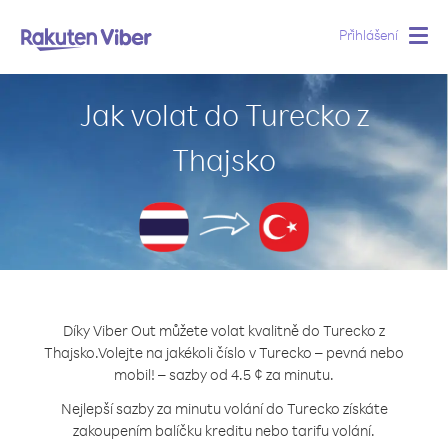
Přihlášení
Togg
navig
Jak volat do Turecko z
Thajsko
Díky Viber Out můžete volat kvalitně do Turecko z
Thajsko.
Volejte na jakékoli číslo v Turecko – pevná nebo
mobil! – sazby od 4.5 ¢ za minutu.
Nejlepší sazby za minutu volání do Turecko získáte
zakoupením balíčku kreditu nebo tarifu volání.