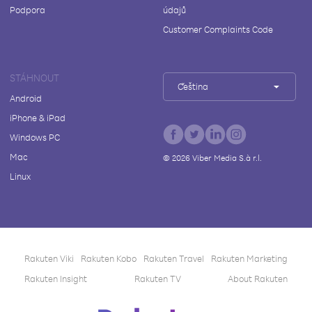
Podpora
údajů
Customer Complaints Code
STÁHNOUT
Čeština
Android
iPhone & iPad
Windows PC
Mac
©
2026
Viber Media S.à r.l.
Linux
Rakuten Viki
Rakuten Kobo
Rakuten Travel
Rakuten Marketing
Rakuten Insight
Rakuten TV
About Rakuten