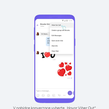
V nabídce konverzace vyberte „Hovor Viber Out“