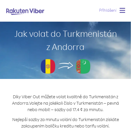
Přihlášení
Togg
navig
Jak volat do Turkmenistán
z Andorra
Díky Viber Out můžete volat kvalitně do Turkmenistán z
Andorra.
Volejte na jakékoli číslo v Turkmenistán – pevná
nebo mobil! – sazby od 17.4 ¢ za minutu.
Nejlepší sazby za minutu volání do Turkmenistán získáte
zakoupením balíčku kreditu nebo tarifu volání.