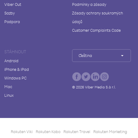
Viber Out
Podmínky a zásady
Sazby
Zásady ochrany soukromých
Podpora
údajů
Customer Complaints Code
STÁHNOUT
Čeština
Android
iPhone & iPad
Windows PC
Mac
©
2026
Viber Media S.à r.l.
Linux
Rakuten Viki
Rakuten Kobo
Rakuten Travel
Rakuten Marketing