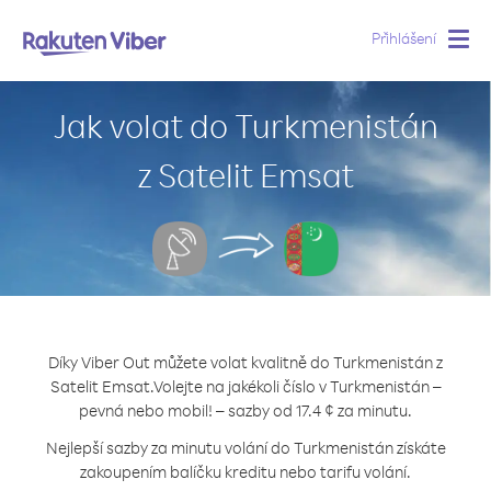
Přihlášení
Togg
navig
Jak volat do Turkmenistán
z Satelit Emsat
Díky Viber Out můžete volat kvalitně do Turkmenistán z
Satelit Emsat.
Volejte na jakékoli číslo v Turkmenistán –
pevná nebo mobil! – sazby od 17.4 ¢ za minutu.
Nejlepší sazby za minutu volání do Turkmenistán získáte
zakoupením balíčku kreditu nebo tarifu volání.