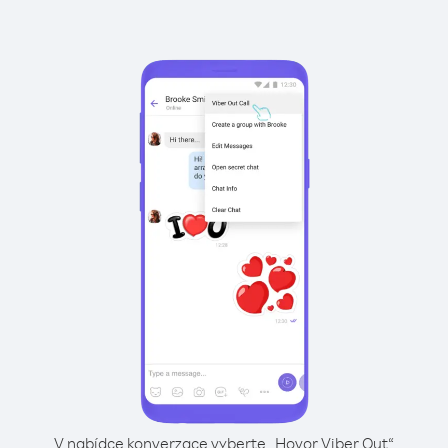
V nabídce konverzace vyberte „Hovor Viber Out“