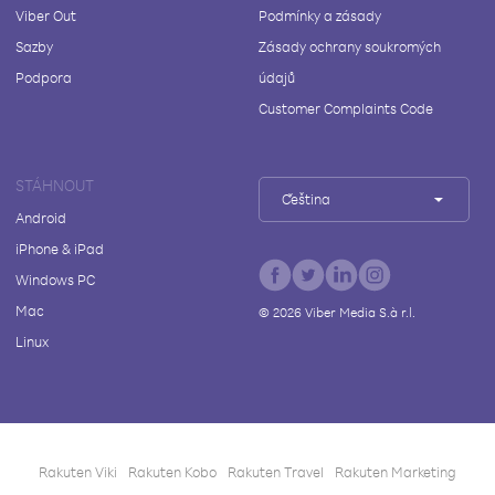
Viber Out
Podmínky a zásady
Sazby
Zásady ochrany soukromých
Podpora
údajů
Customer Complaints Code
STÁHNOUT
Čeština
Android
iPhone & iPad
Windows PC
Mac
©
2026
Viber Media S.à r.l.
Linux
Rakuten Viki
Rakuten Kobo
Rakuten Travel
Rakuten Marketing