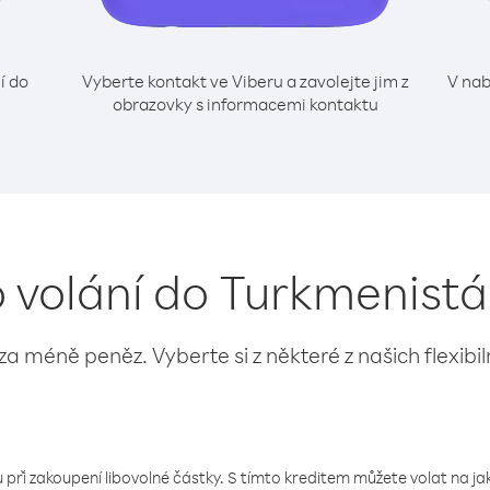
í do
Vyberte kontakt ve Viberu a zavolejte jim z
V nab
obrazovky s informacemi kontaktu
o volání do Turkmenistán
 za méně peněz. Vyberte si z některé z našich flexibi
 při zakoupení libovolné částky. S tímto kreditem můžete volat na jaké