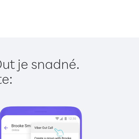
ut je snadné.
te: