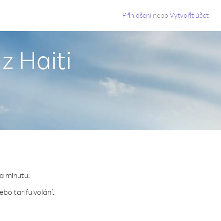
g
Přihlášení
nebo
Vytvořit účet
z Haiti
za minutu.
bo tarifu volání.