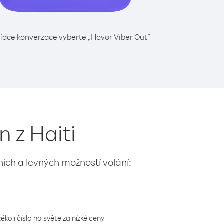
ídce konverzace vyberte „Hovor Viber Out“
 z Haiti
lních a levných možností volání:
koli číslo na světe za nízké ceny