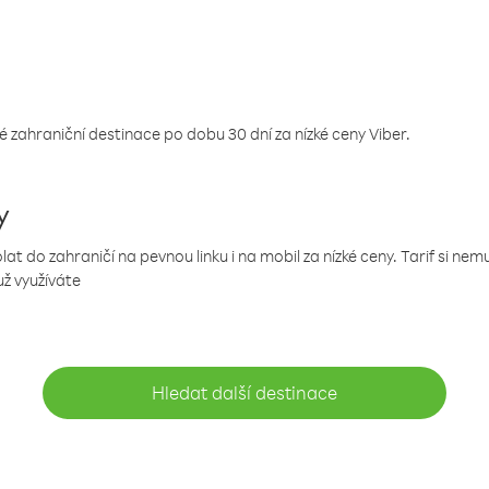
 zahraniční destinace po dobu 30 dní za nízké ceny Viber.
y
 do zahraničí na pevnou linku i na mobil za nízké ceny. Tarif si ne
už využíváte
Hledat další destinace