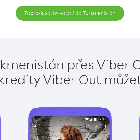
Zobrazit sazby volání do Turkmenistán
rkmenistán přes Viber O
kredity Viber Out může