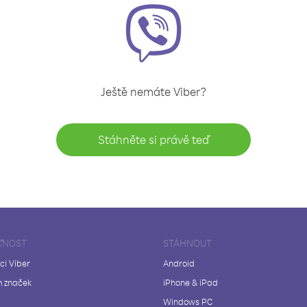
Ještě nemáte Viber?
Stáhněte si právě teď
ČNOST
STÁHNOUT
ci Viber
Android
 značek
iPhone & iPad
Windows PC