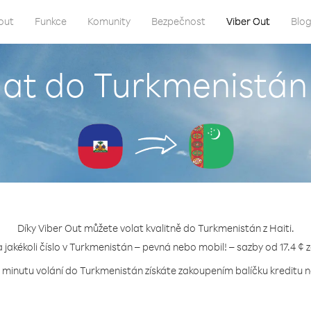
out
Funkce
Komunity
Bezpečnost
Viber Out
Blo
lat do Turkmenistán 
Díky Viber Out můžete volat kvalitně do Turkmenistán z Haiti.
a jakékoli číslo v Turkmenistán – pevná nebo mobil! – sazby od 17.4 ¢ 
a minutu volání do Turkmenistán získáte zakoupením balíčku kreditu ne