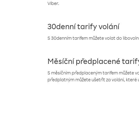
Viber.
30denní tarify volání
S 30denním tarifem můžete volat do libovolné
Měsíční předplacené tarif
S měsíčním předplaceným tarifem můžete volat
předplatným můžete ušetřit za volání, které 