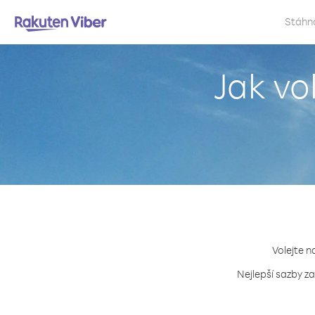
Stáhn
Jak vo
Volejte n
Nejlepší sazby z