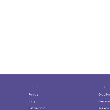
VIBER
SPOLE
Funkce
O aplika
Blog
Centrum
Bezpečnost
Kariéra