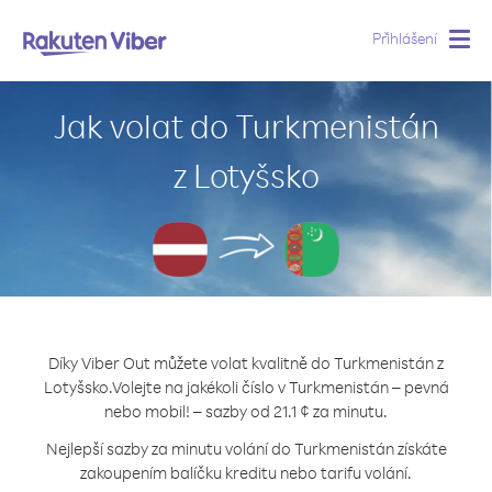
Přihlášení
Togg
navig
Jak volat do Turkmenistán
z Lotyšsko
Díky Viber Out můžete volat kvalitně do Turkmenistán z
Lotyšsko.
Volejte na jakékoli číslo v Turkmenistán – pevná
nebo mobil! – sazby od 21.1 ¢ za minutu.
Nejlepší sazby za minutu volání do Turkmenistán získáte
zakoupením balíčku kreditu nebo tarifu volání.