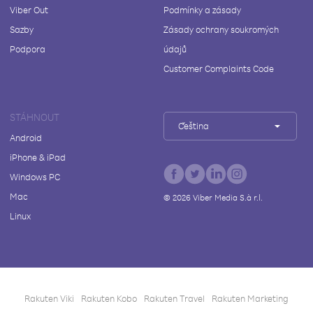
Viber Out
Podmínky a zásady
Sazby
Zásady ochrany soukromých
Podpora
údajů
Customer Complaints Code
STÁHNOUT
Čeština
Android
iPhone & iPad
Windows PC
Mac
©
2026
Viber Media S.à r.l.
Linux
Rakuten Viki
Rakuten Kobo
Rakuten Travel
Rakuten Marketing