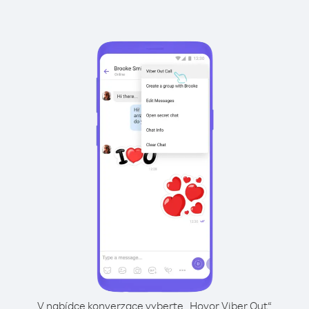
V nabídce konverzace vyberte „Hovor Viber Out“