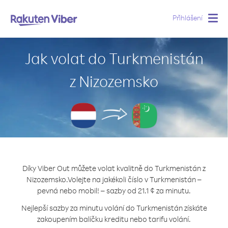
Přihlášení
Togg
navig
Jak volat do Turkmenistán
z Nizozemsko
Díky Viber Out můžete volat kvalitně do Turkmenistán z
Nizozemsko.
Volejte na jakékoli číslo v Turkmenistán –
pevná nebo mobil! – sazby od 21.1 ¢ za minutu.
Nejlepší sazby za minutu volání do Turkmenistán získáte
zakoupením balíčku kreditu nebo tarifu volání.