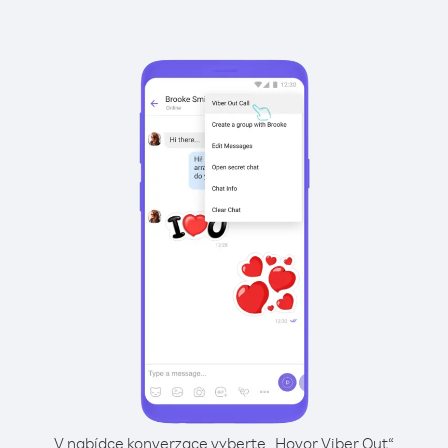
V nabídce konverzace vyberte „Hovor Viber Out“