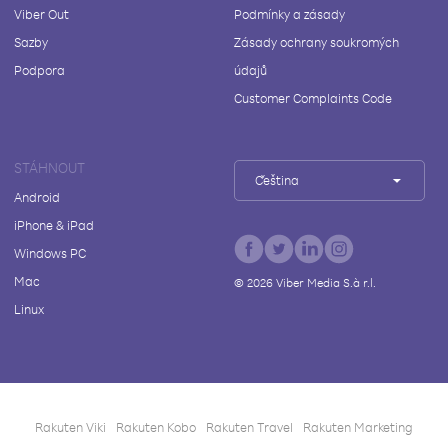
Viber Out
Podmínky a zásady
Sazby
Zásady ochrany soukromých
Podpora
údajů
Customer Complaints Code
STÁHNOUT
Čeština
Android
iPhone & iPad
Windows PC
Mac
©
2026
Viber Media S.à r.l.
Linux
Rakuten Viki
Rakuten Kobo
Rakuten Travel
Rakuten Marketing