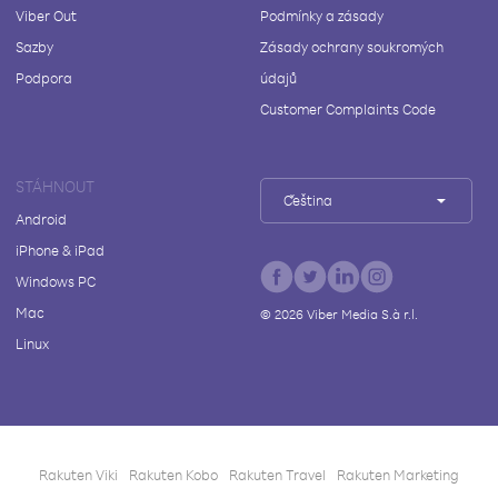
Viber Out
Podmínky a zásady
Sazby
Zásady ochrany soukromých
Podpora
údajů
Customer Complaints Code
STÁHNOUT
Čeština
Android
iPhone & iPad
Windows PC
Mac
©
2026
Viber Media S.à r.l.
Linux
Rakuten Viki
Rakuten Kobo
Rakuten Travel
Rakuten Marketing