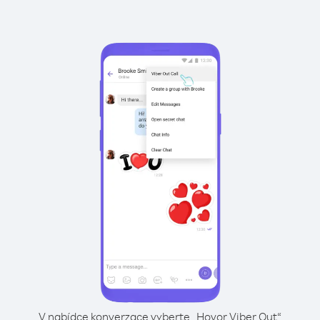
V nabídce konverzace vyberte „Hovor Viber Out“