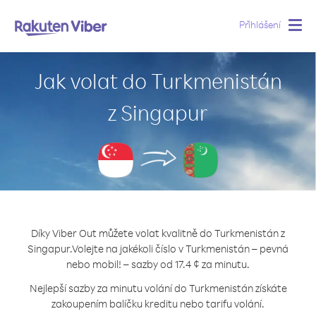
Přihlášení
Togg
navig
Jak volat do Turkmenistán
z Singapur
Díky Viber Out můžete volat kvalitně do Turkmenistán z
Singapur.
Volejte na jakékoli číslo v Turkmenistán – pevná
nebo mobil! – sazby od 17.4 ¢ za minutu.
Nejlepší sazby za minutu volání do Turkmenistán získáte
zakoupením balíčku kreditu nebo tarifu volání.