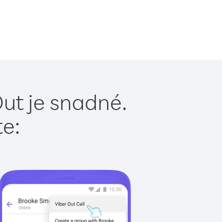
ut je snadné.
te: