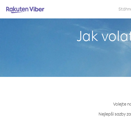
Stáhn
Jak vol
Volejte n
Nejlepší sazby z