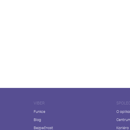
VIBER
SPOLE
Funkce
O aplika
Blog
Centrum
Bezpečnost
Kariéra