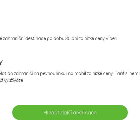
 zahraniční destinace po dobu 30 dní za nízké ceny Viber.
y
 do zahraničí na pevnou linku i na mobil za nízké ceny. Tarif si ne
už využíváte
Hledat další destinace