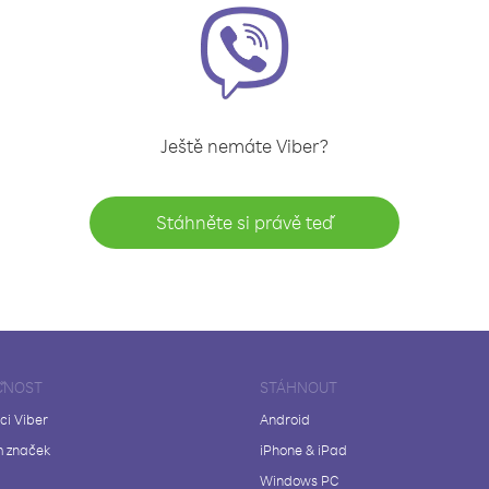
Ještě nemáte Viber?
Stáhněte si právě teď
ČNOST
STÁHNOUT
ci Viber
Android
 značek
iPhone & iPad
Windows PC