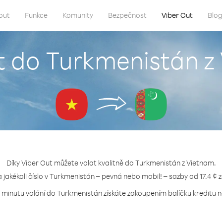
out
Funkce
Komunity
Bezpečnost
Viber Out
Blo
at do Turkmenistán z
Díky Viber Out můžete volat kvalitně do Turkmenistán z Vietnam.
a jakékoli číslo v Turkmenistán – pevná nebo mobil! – sazby od 17.4 ¢ 
a minutu volání do Turkmenistán získáte zakoupením balíčku kreditu ne