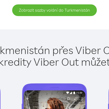
Zobrazit sazby volání do Turkmenistán
rkmenistán přes Viber O
kredity Viber Out může