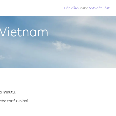
g
Přihlášení
nebo
Vytvořit účet
 Vietnam
za minutu.
bo tarifu volání.