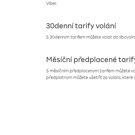
Viber.
30denní tarify volání
S 30denním tarifem můžete volat do libovolné
Měsíční předplacené tarif
S měsíčním předplaceným tarifem můžete volat
předplatným můžete ušetřit za volání, které 