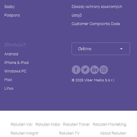
Sazby
Zásady ochrany soukromých
Podpora
údajů
Customer Complaints Code
STÁHNOUT
Čeština
Android
iPhone & iPad
Windows PC
Mac
©
2026
Viber Media S.à r.l.
Linux
Rakuten Viki
Rakuten Kobo
Rakuten Travel
Rakuten Marketing
Rakuten Insight
Rakuten TV
About Rakuten