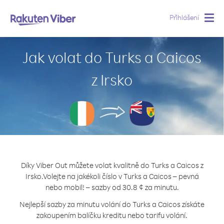
Přihlášení
Togg
navig
Jak volat do Turks a Caicos
z Irsko
Díky Viber Out můžete volat kvalitně do Turks a Caicos z
Irsko.
Volejte na jakékoli číslo v Turks a Caicos – pevná
nebo mobil! – sazby od 30.8 ¢ za minutu.
Nejlepší sazby za minutu volání do Turks a Caicos získáte
zakoupením balíčku kreditu nebo tarifu volání.