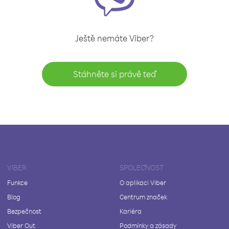
Ještě nemáte Viber?
Stáhněte si právě teď
VIBER
SPOLEČNOST
Funkce
O aplikaci Viber
Blog
Centrum značek
Bezpečnost
Kariéra
Viber Out
Podmínky a zásady