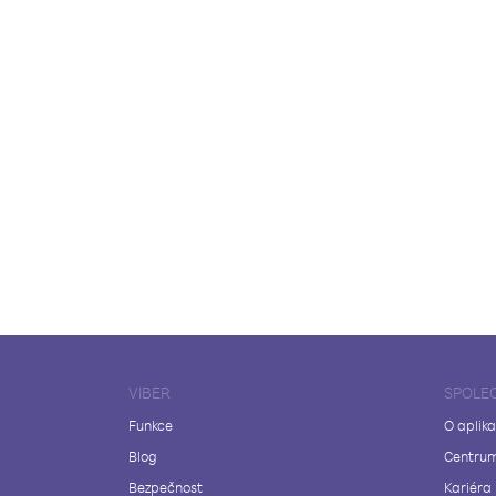
VIBER
SPOLE
Funkce
O aplika
Blog
Centrum
Bezpečnost
Kariéra