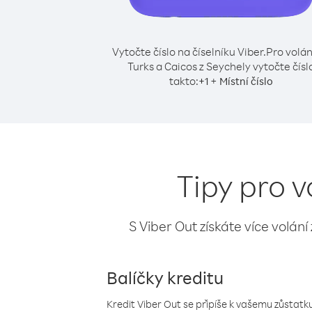
Vytočte číslo na číselníku Viber.
Pro volán
Turks a Caicos z Seychely vytočte čísl
takto:
+
+
1
Místní číslo
Tipy pro v
S Viber Out získáte více volání
Balíčky kreditu
Kredit Viber Out se připíše k vašemu zůstatku