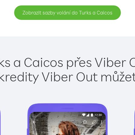
Zobrazit sazby volání do Turks a Caicos
ks a Caicos přes Viber 
kredity Viber Out může