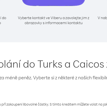
í do
Vyberte kontakt ve Viberu a zavolejte jim z
V nab
o
obrazovky s informacemi kontaktu
olání do Turks a Caicos
 za méně peněz. Vyberte si z některé z našich flexibi
 při zakoupení libovolné částky. S tímto kreditem můžete volat na jaké