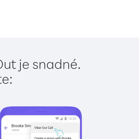
Out je snadné.
te: