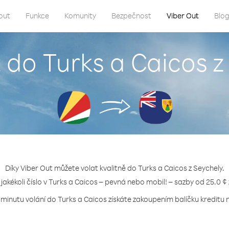
out
Funkce
Komunity
Bezpečnost
Viber Out
Blo
t do Turks a Caicos z
Díky Viber Out můžete volat kvalitně do Turks a Caicos z Seychely.
 jakékoli číslo v Turks a Caicos – pevná nebo mobil! – sazby od 25.0 ¢
 minutu volání do Turks a Caicos získáte zakoupením balíčku kreditu n