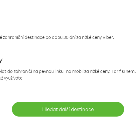
 zahraniční destinace po dobu 30 dní za nízké ceny Viber.
y
 do zahraničí na pevnou linku i na mobil za nízké ceny. Tarif si ne
už využíváte
Hledat další destinace