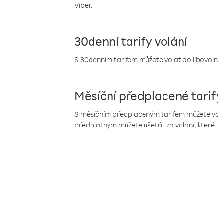
Viber.
30denní tarify volání
S 30denním tarifem můžete volat do libovolné
Měsíční předplacené tarif
S měsíčním předplaceným tarifem můžete volat
předplatným můžete ušetřit za volání, které 