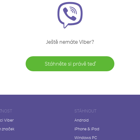
Ještě nemáte Viber?
Stáhněte si právě teď
ČNOST
STÁHNOUT
ci Viber
Android
 značek
iPhone & iPad
Windows PC