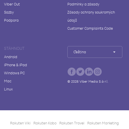
Viber Out
Podmínky a zásady
Sazby
Zásady ochrany soukromých
Podpora
údajů
Customer Complaints Code
STÁHNOUT
Čeština
Android
iPhone & iPad
Windows PC
Mac
©
2026
Viber Media S.à r.l.
Linux
Rakuten Viki
Rakuten Kobo
Rakuten Travel
Rakuten Marketing