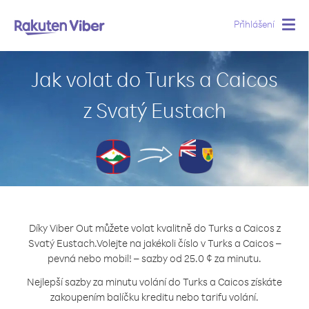
Přihlášení
Togg
navig
Jak volat do Turks a Caicos
z Svatý Eustach
Díky Viber Out můžete volat kvalitně do Turks a Caicos z
Svatý Eustach.
Volejte na jakékoli číslo v Turks a Caicos –
pevná nebo mobil! – sazby od 25.0 ¢ za minutu.
Nejlepší sazby za minutu volání do Turks a Caicos získáte
zakoupením balíčku kreditu nebo tarifu volání.