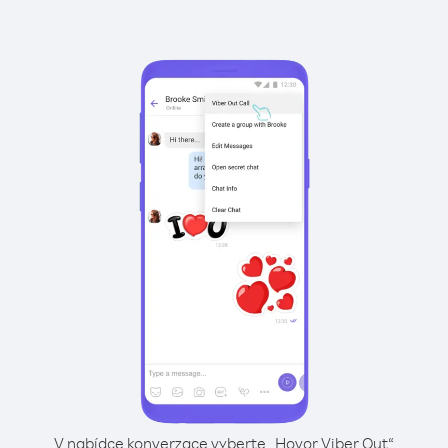
V nabídce konverzace vyberte „Hovor Viber Out“