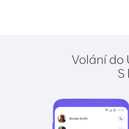
Volání do
S 