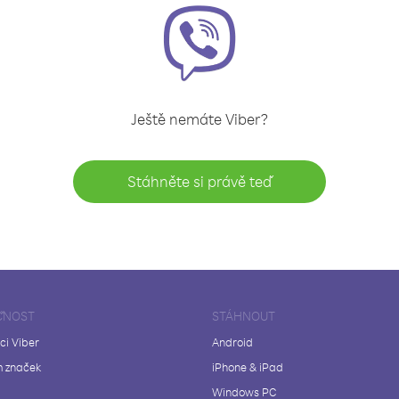
Ještě nemáte Viber?
Stáhněte si právě teď
ČNOST
STÁHNOUT
ci Viber
Android
 značek
iPhone & iPad
Windows PC