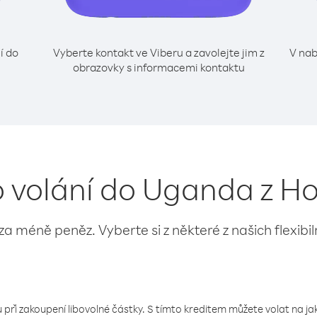
í do
Vyberte kontakt ve Viberu a zavolejte jim z
V nab
obrazovky s informacemi kontaktu
o volání do Uganda z 
 za méně peněz. Vyberte si z některé z našich flexibi
 při zakoupení libovolné částky. S tímto kreditem můžete volat na jaké