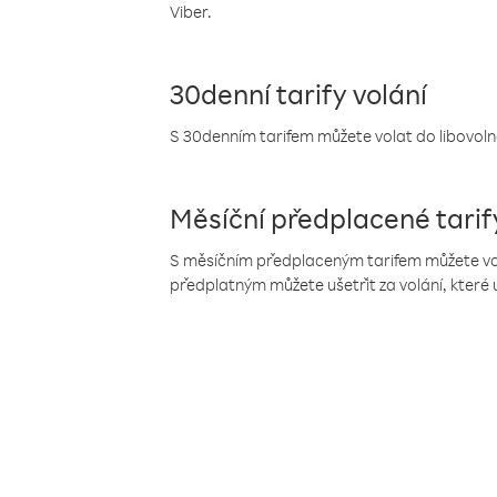
Viber.
30denní tarify volání
S 30denním tarifem můžete volat do libovolné
Měsíční předplacené tarif
S měsíčním předplaceným tarifem můžete volat
předplatným můžete ušetřit za volání, které 