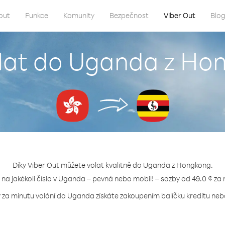
out
Funkce
Komunity
Bezpečnost
Viber Out
Blo
olat do Uganda z Ho
Díky Viber Out můžete volat kvalitně do Uganda z Hongkong.
 na jakékoli číslo v Uganda – pevná nebo mobil! – sazby od 49.0 ¢ za
 za minutu volání do Uganda získáte zakoupením balíčku kreditu nebo