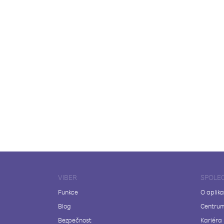
VIBER
SPOLE
Funkce
O aplika
Blog
Centrum
Bezpečnost
Kariéra