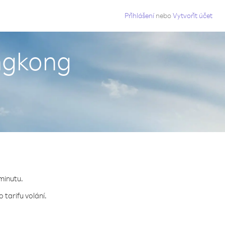
g
Přihlášení
nebo
Vytvořit účet
ngkong
 minutu.
 tarifu volání.