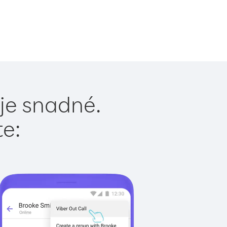
je snadné.
te: