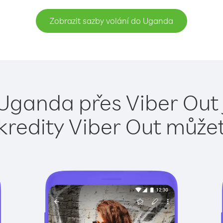
Zobrazit sazby volání do Uganda
 Uganda přes Viber Out 
kredity Viber Out může