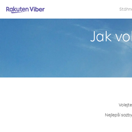
Stáhn
Jak v
Volejte
Nejlepší sazby