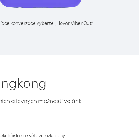
ídce konverzace vyberte „Hovor Viber Out“
Hongkong
lních a levných možností volání:
koli číslo na světe za nízké ceny