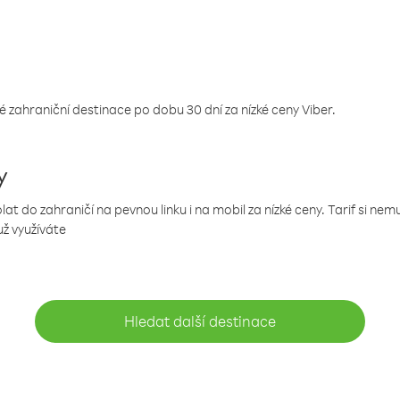
 zahraniční destinace po dobu 30 dní za nízké ceny Viber.
y
 do zahraničí na pevnou linku i na mobil za nízké ceny. Tarif si ne
už využíváte
Hledat další destinace