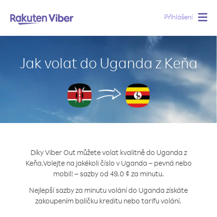
Přihlášení
Togg
navig
Jak volat do Uganda z Keňa
Díky Viber Out můžete volat kvalitně do Uganda z
Keňa.
Volejte na jakékoli číslo v Uganda – pevná nebo
mobil! – sazby od 49.0 ¢ za minutu.
Nejlepší sazby za minutu volání do Uganda získáte
zakoupením balíčku kreditu nebo tarifu volání.