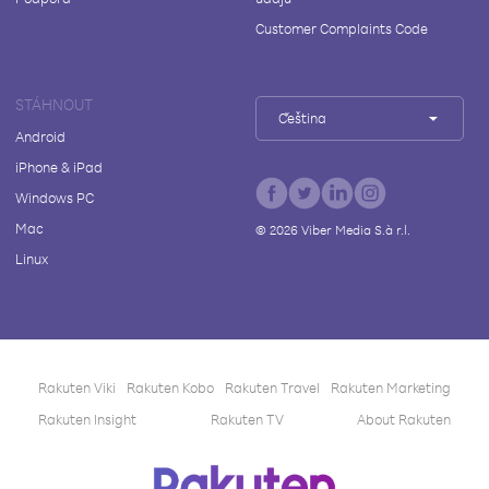
Customer Complaints Code
STÁHNOUT
Čeština
Android
iPhone & iPad
Windows PC
Mac
©
2026
Viber Media S.à r.l.
Linux
Rakuten Viki
Rakuten Kobo
Rakuten Travel
Rakuten Marketing
Rakuten Insight
Rakuten TV
About Rakuten