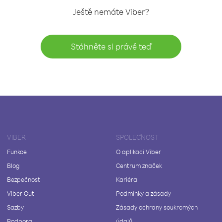
Ještě nemáte Viber?
Stáhněte si právě teď
VIBER
SPOLEČNOST
Funkce
O aplikaci Viber
Blog
Centrum značek
Bezpečnost
Kariéra
Viber Out
Podmínky a zásady
Sazby
Zásady ochrany soukromých
Podpora
údajů