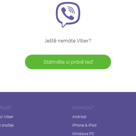
Ještě nemáte Viber?
Stáhněte si právě teď
ČNOST
STÁHNOUT
ci Viber
Android
 značek
iPhone & iPad
Windows PC