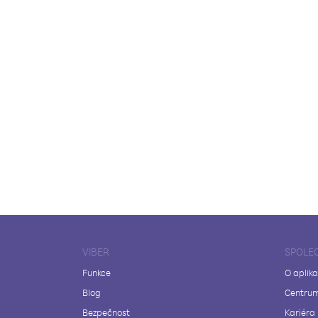
VIBER
SPOLE
Funkce
O aplika
Blog
Centrum
Bezpečnost
Kariéra