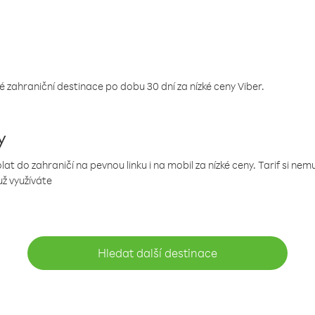
 zahraniční destinace po dobu 30 dní za nízké ceny Viber.
y
 do zahraničí na pevnou linku i na mobil za nízké ceny. Tarif si ne
už využíváte
Hledat další destinace