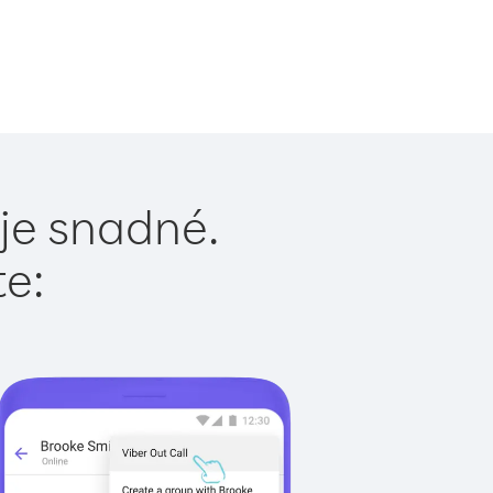
je snadné.
te: