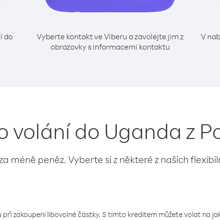
í do
Vyberte kontakt ve Viberu a zavolejte jim z
V nab
obrazovky s informacemi kontaktu
o volání do Uganda z P
 za méně peněz. Vyberte si z některé z našich flexibi
 při zakoupení libovolné částky. S tímto kreditem můžete volat na jaké