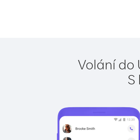
Volání do
S 