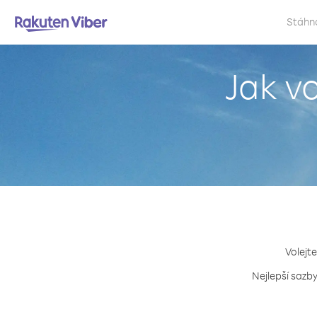
Stáhn
Jak v
Volejte
Nejlepší sazby