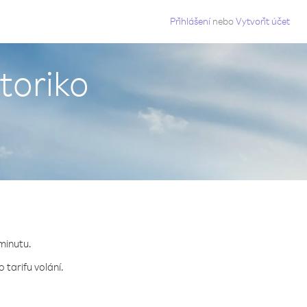
g
Přihlášení
nebo
Vytvořit účet
toriko
 minutu.
 tarifu volání.