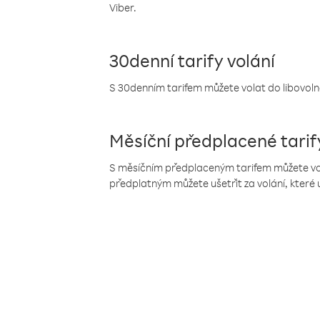
Viber.
30denní tarify volání
S 30denním tarifem můžete volat do libovolné
Měsíční předplacené tarif
S měsíčním předplaceným tarifem můžete volat
předplatným můžete ušetřit za volání, které 