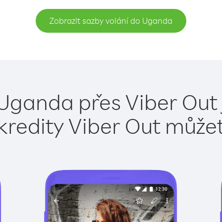
Zobrazit sazby volání do Uganda
 Uganda přes Viber Out 
kredity Viber Out může