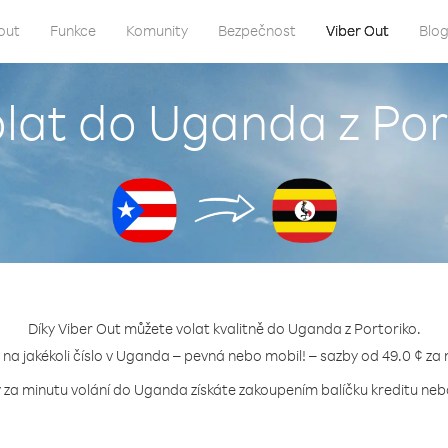
out
Funkce
Komunity
Bezpečnost
Viber Out
Blo
olat do Uganda z Por
Díky Viber Out můžete volat kvalitně do Uganda z Portoriko.
 na jakékoli číslo v Uganda – pevná nebo mobil! – sazby od 49.0 ¢ za
 za minutu volání do Uganda získáte zakoupením balíčku kreditu nebo