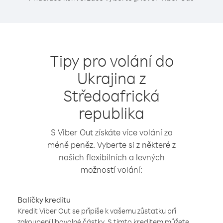
Tipy pro volání do
Ukrajina z
Středoafrická
republika
S Viber Out získáte více volání za
méně peněz. Vyberte si z některé z
našich flexibilních a levných
možností volání:
Balíčky kreditu
Kredit Viber Out se připíše k vašemu zůstatku při
zakoupení libovolné částky. S tímto kreditem můžete