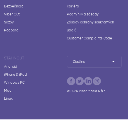
Bezpečnost
Kariéra
Viber Out
Podmínky a zásady
Sazby
Zásady ochrany soukromých
Podpora
údajů
Customer Complaints Code
STÁHNOUT
Čeština
Android
iPhone & iPad
Windows PC
Mac
©
2026
Viber Media S.à r.l.
Linux