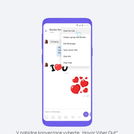
V nabídce konverzace vyberte „Hovor Viber Out“