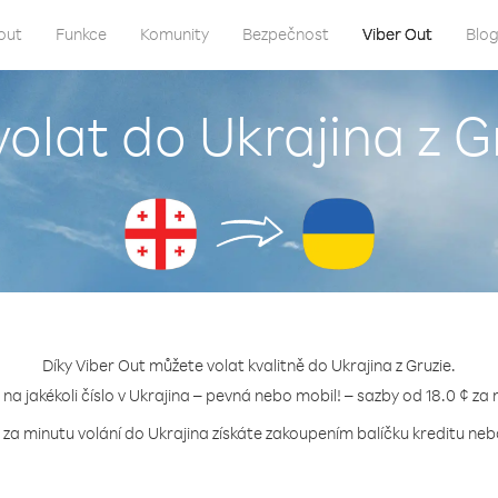
out
Funkce
Komunity
Bezpečnost
Viber Out
Blo
volat do Ukrajina z G
Díky Viber Out můžete volat kvalitně do Ukrajina z Gruzie.
 na jakékoli číslo v Ukrajina – pevná nebo mobil! – sazby od 18.0 ¢ za
 za minutu volání do Ukrajina získáte zakoupením balíčku kreditu nebo