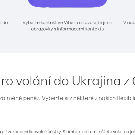
í do
Vyberte kontakt ve Viberu a zavolejte jim z
V nab
obrazovky s informacemi kontaktu
ro volání do Ukrajina z
 za méně peněz. Vyberte si z některé z našich flexibi
 při zakoupení libovolné částky. S tímto kreditem můžete volat na jaké