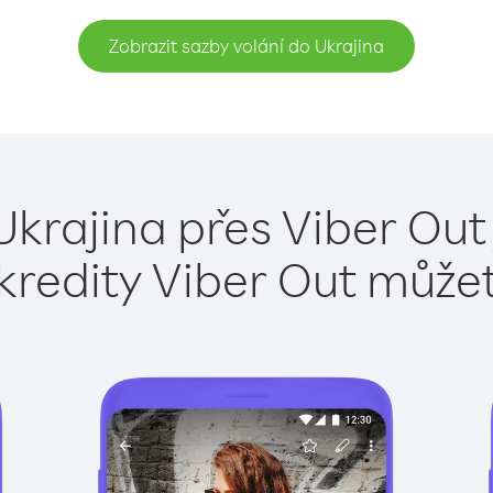
Zobrazit sazby volání do Ukrajina
Ukrajina přes Viber Out
kredity Viber Out může