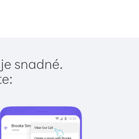
 je snadné.
te: