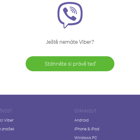
Ještě nemáte Viber?
Stáhněte si právě teď
ČNOST
STÁHNOUT
ci Viber
Android
 značek
iPhone & iPad
Windows PC