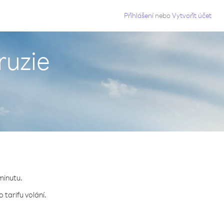
g
Přihlášení
nebo
Vytvořit účet
ruzie
 minutu.
 tarifu volání.