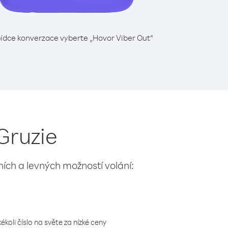
ídce konverzace vyberte „Hovor Viber Out“
 Gruzie
lních a levných možností volání:
koli číslo na světe za nízké ceny