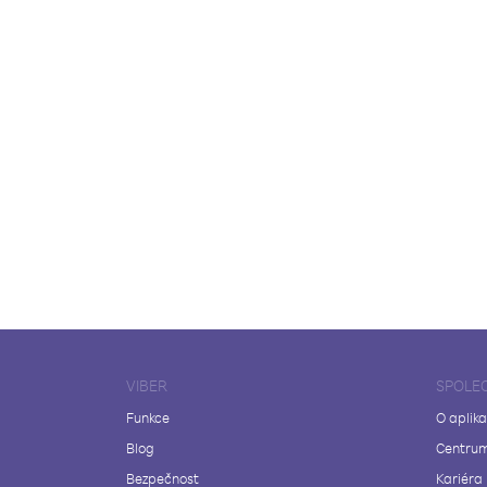
VIBER
SPOLE
Funkce
O aplika
Blog
Centrum
Bezpečnost
Kariéra