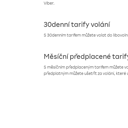
Viber.
30denní tarify volání
S 30denním tarifem můžete volat do libovolné
Měsíční předplacené tarif
S měsíčním předplaceným tarifem můžete volat
předplatným můžete ušetřit za volání, které 