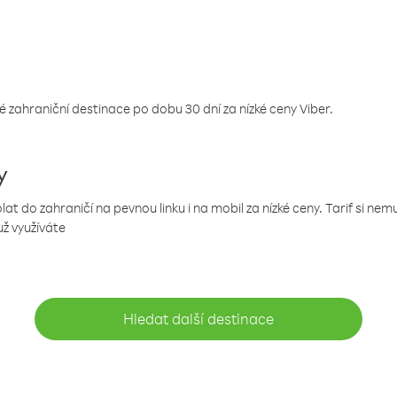
 zahraniční destinace po dobu 30 dní za nízké ceny Viber.
y
 do zahraničí na pevnou linku i na mobil za nízké ceny. Tarif si ne
už využíváte
Hledat další destinace