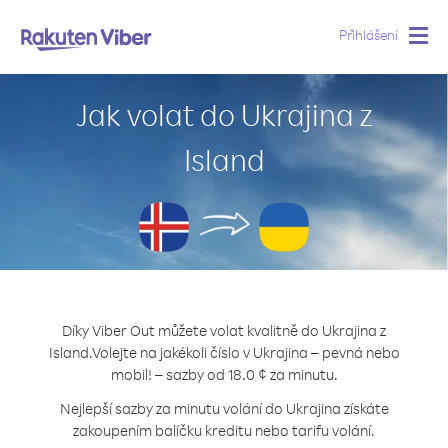
Přihlášení
Togg
navig
Jak volat do Ukrajina z
Island
Díky Viber Out můžete volat kvalitně do Ukrajina z
Island.
Volejte na jakékoli číslo v Ukrajina – pevná nebo
mobil! – sazby od 18.0 ¢ za minutu.
Nejlepší sazby za minutu volání do Ukrajina získáte
zakoupením balíčku kreditu nebo tarifu volání.