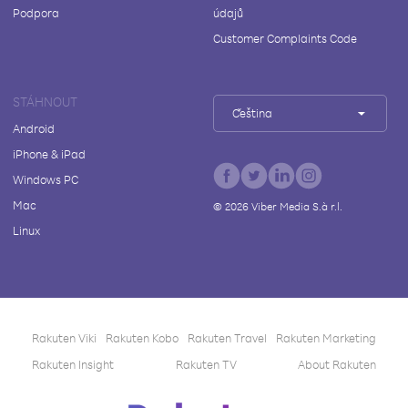
Podpora
údajů
Customer Complaints Code
STÁHNOUT
Čeština
Android
iPhone & iPad
Windows PC
Mac
©
2026
Viber Media S.à r.l.
Linux
Rakuten Viki
Rakuten Kobo
Rakuten Travel
Rakuten Marketing
Rakuten Insight
Rakuten TV
About Rakuten