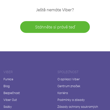
Ještě nemáte Viber?
Stáhněte si právě teď
VIBER
SPOLEČNOST
Funkce
O aplikaci Viber
Blog
Centrum značek
Bezpečnost
Kariéra
Viber Out
Podmínky a zásady
Sazby
Zásady ochrany soukromých