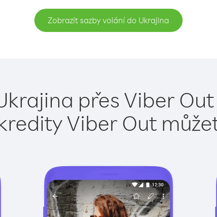
Zobrazit sazby volání do Ukrajina
Ukrajina přes Viber Out
kredity Viber Out může