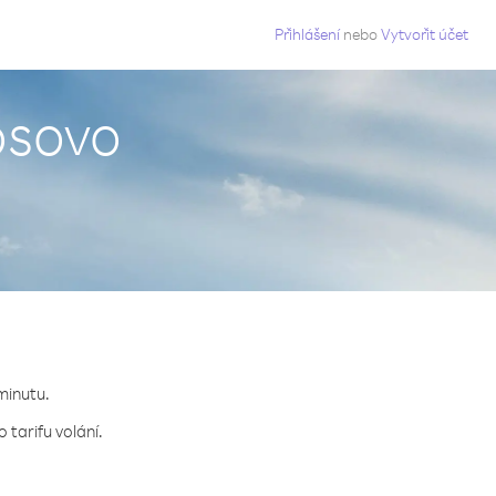
g
Přihlášení
nebo
Vytvořit účet
osovo
 minutu.
 tarifu volání.