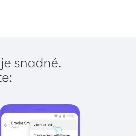
 je snadné.
te: