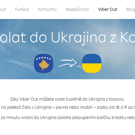
out
Funkce
Komunity
Bezpečnost
Viber Out
Blo
volat do Ukrajina z K
Díky Viber Out můžete volat kvalitně do Ukrajina z Kosovo.
 na jakékoli číslo v Ukrajina – pevná nebo mobil! – sazby od 18.0 ¢ za
 za minutu volání do Ukrajina získáte zakoupením balíčku kreditu nebo