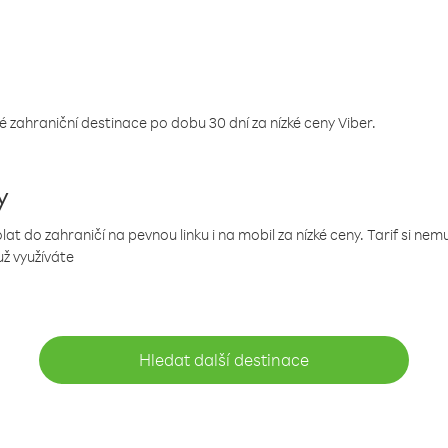
 zahraniční destinace po dobu 30 dní za nízké ceny Viber.
y
 do zahraničí na pevnou linku i na mobil za nízké ceny. Tarif si ne
už využíváte
Hledat další destinace