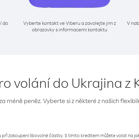
í do
Vyberte kontakt ve Viberu a zavolejte jim z
V nab
obrazovky s informacemi kontaktu
ro volání do Ukrajina z
 za méně peněz. Vyberte si z některé z našich flexibi
 při zakoupení libovolné částky. S tímto kreditem můžete volat na jaké