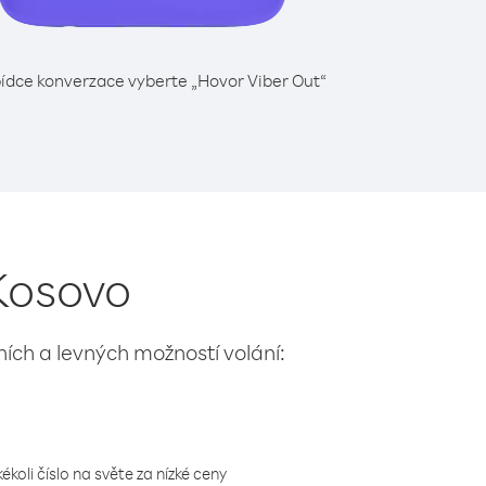
ídce konverzace vyberte „Hovor Viber Out“
 Kosovo
lních a levných možností volání:
koli číslo na světe za nízké ceny