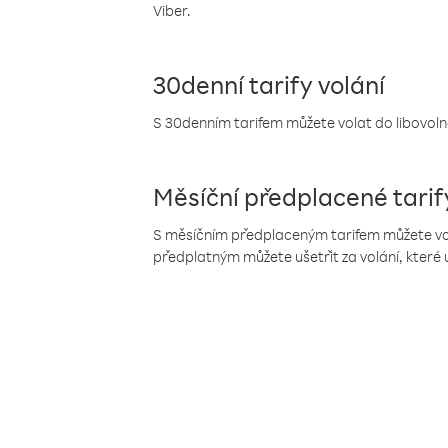
Viber.
30denní tarify volání
S 30denním tarifem můžete volat do libovolné
Měsíční předplacené tarif
S měsíčním předplaceným tarifem můžete volat
předplatným můžete ušetřit za volání, které 