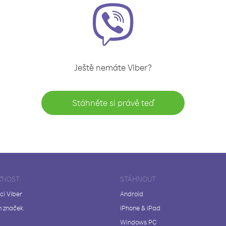
Ještě nemáte Viber?
Stáhněte si právě teď
ČNOST
STÁHNOUT
ci Viber
Android
 značek
iPhone & iPad
Windows PC