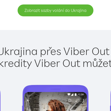
Zobrazit sazby volání do Ukrajina
Ukrajina přes Viber Out
kredity Viber Out může