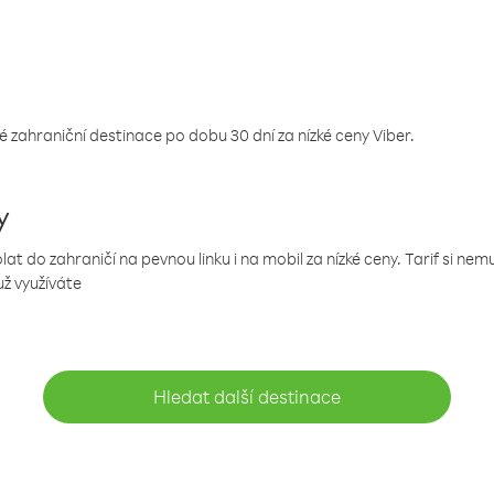
 zahraniční destinace po dobu 30 dní za nízké ceny Viber.
y
 do zahraničí na pevnou linku i na mobil za nízké ceny. Tarif si ne
už využíváte
Hledat další destinace