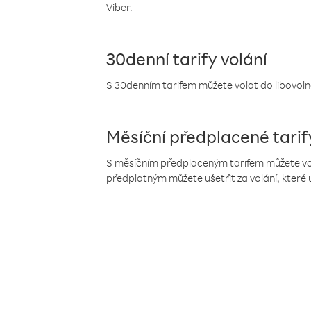
Viber.
30denní tarify volání
S 30denním tarifem můžete volat do libovolné
Měsíční předplacené tarif
S měsíčním předplaceným tarifem můžete volat
předplatným můžete ušetřit za volání, které 