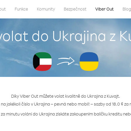
out
Funkce
Komunity
Bezpečnost
Viber Out
Blo
volat do Ukrajina z K
Díky Viber Out můžete volat kvalitně do Ukrajina z Kuvajt.
 na jakékoli číslo v Ukrajina – pevná nebo mobil! – sazby od 18.0 ¢ za
 za minutu volání do Ukrajina získáte zakoupením balíčku kreditu nebo