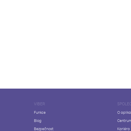
VIBER
SPOLE
Funkce
O aplika
Blog
Centrum
Bezpečnost
Kariéra