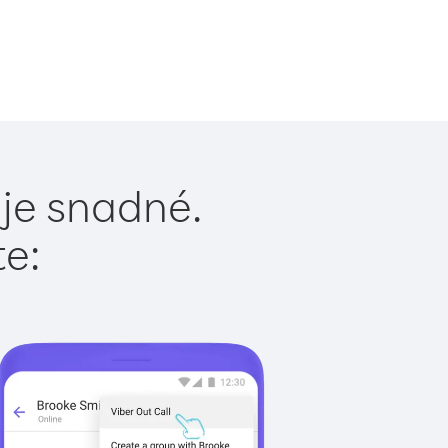
 je snadné.
te: