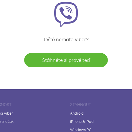
Ještě nemáte Viber?
Stáhněte si právě teď
ČNOST
STÁHNOUT
ci Viber
Android
 značek
iPhone & iPad
Windows PC