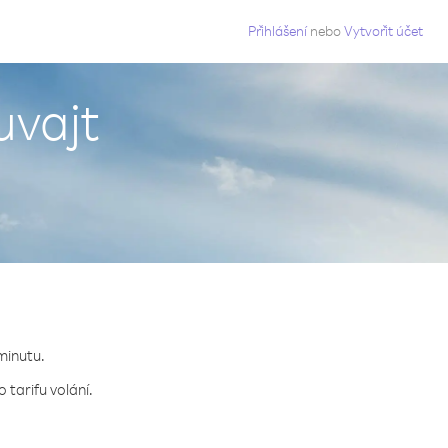
g
Přihlášení
nebo
Vytvořit účet
uvajt
 minutu.
 tarifu volání.