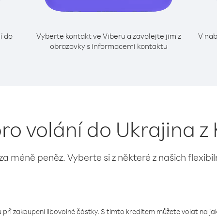
í do
Vyberte kontakt ve Viberu a zavolejte jim z
V nab
obrazovky s informacemi kontaktu
ro volání do Ukrajina z
 za méně peněz. Vyberte si z některé z našich flexibi
 při zakoupení libovolné částky. S tímto kreditem můžete volat na jaké