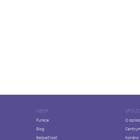
VIBER
SPOLE
Funkce
O aplika
Blog
Centrum
Bezpečnost
Kariéra