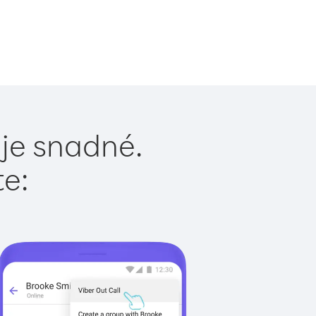
 je snadné.
te: