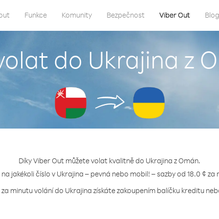
out
Funkce
Komunity
Bezpečnost
Viber Out
Blo
volat do Ukrajina z
Díky Viber Out můžete volat kvalitně do Ukrajina z Omán.
 na jakékoli číslo v Ukrajina – pevná nebo mobil! – sazby od 18.0 ¢ za
 za minutu volání do Ukrajina získáte zakoupením balíčku kreditu nebo