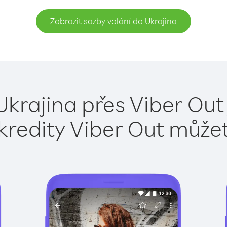
Zobrazit sazby volání do Ukrajina
Ukrajina přes Viber Out
kredity Viber Out může