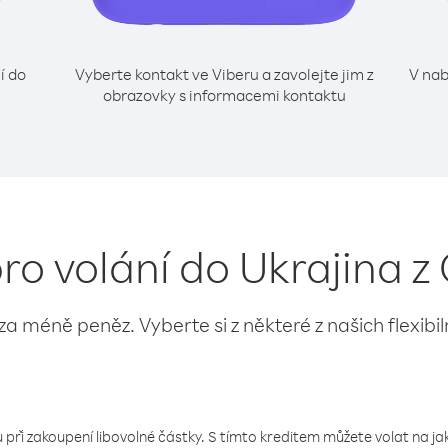
í do
Vyberte kontakt ve Viberu a zavolejte jim z
V nab
obrazovky s informacemi kontaktu
pro volání do Ukrajina 
 za méně peněz. Vyberte si z některé z našich flexibi
 při zakoupení libovolné částky. S tímto kreditem můžete volat na jaké