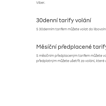
Viber.
30denní tarify volání
S 30denním tarifem můžete volat do libovolné
Měsíční předplacené tarif
S měsíčním předplaceným tarifem můžete volat
předplatným můžete ušetřit za volání, které 