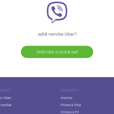
Ještě nemáte Viber?
Stáhněte si právě teď
ČNOST
STÁHNOUT
ci Viber
Android
 značek
iPhone & iPad
Windows PC