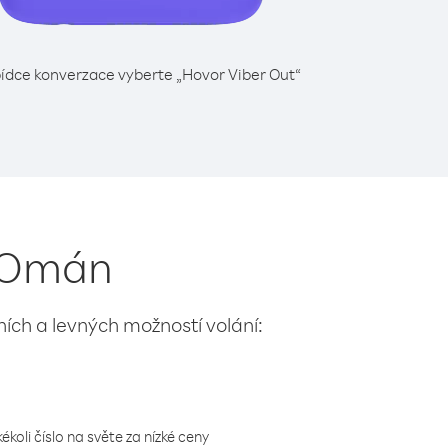
ídce konverzace vyberte „Hovor Viber Out“
z Omán
lních a levných možností volání:
koli číslo na světe za nízké ceny