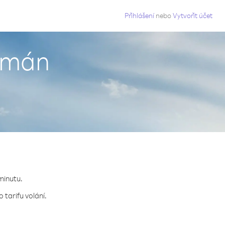
g
Přihlášení
nebo
Vytvořit účet
 Omán
 minutu.
 tarifu volání.