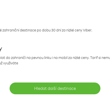
 zahraniční destinace po dobu 30 dní za nízké ceny Viber.
y
 do zahraničí na pevnou linku i na mobil za nízké ceny. Tarif si ne
už využíváte
Hledat další destinace